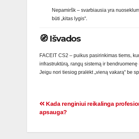
Nepamiršk – svarbiausia yra nuoseklumas
būti „kitas lygis“.
🧭 Išvados
FACEIT CS2 – puikus pasirinkimas tiems, kurie 
infrastruktūrą, rangų sistemą ir bendruomenę or
Jeigu nori tiesiog pralėkt „vieną vakarą“ be s
Navigacija
Kada renginiui reikalinga profesio
apsauga?
tarp
įrašų