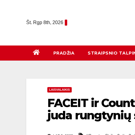
Eiti
prie
turinio
Št. Rgp 8th, 2026
PRADŽIA
STRAIPSNIO TALPI
LAISVALAIKIS
FACEIT ir Counte
juda rungtynių