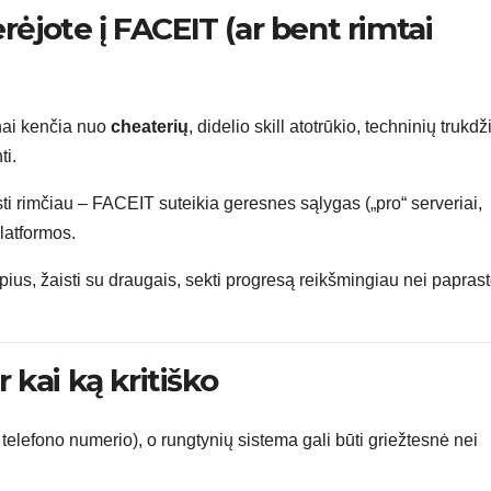
rėjote į FACEIT (ar bent rimtai
nai kenčia nuo
cheaterių
, didelio skill atotrūkio, techninių trukdž
ti.
isti rimčiau – FACEIT suteikia geresnes sąlygas („pro“ serveriai,
latformos.
apius, žaisti su draugais, sekti progresą reikšmingiau nei papras
r kai ką kritiško
 telefono numerio), o rungtynių sistema gali būti griežtesnė nei