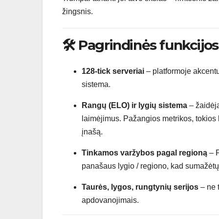
žingsnis.
🛠 Pagrindinės funkcijos
128-tick serveriai
– platformoje akcent
sistema.
Rangų (ELO) ir lygių sistema
– žaidėja
laimėjimus. Pažangios metrikos, tokio
įnašą.
Tinkamos varžybos pagal regioną
– F
panašaus lygio / regiono, kad sumažėtų 
Taurės, lygos, rungtynių serijos
– ne t
apdovanojimais.