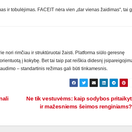
 ir tobulėjimas. FACEIT nėra vien „dar vienas žaidimas“, tai g
nori rimčiau ir struktūruotai žaisti. Platforma siūlo geresnę
ientuotą į kokybę. Bet tai taip pat reiškia didesnį įsipareigojim
paudimo – standartinis režimas gali būti tinkamesnis.
nali
Ne tik vestuvėms: kaip sodybos pritaiky
ir mažesniems šeimos renginiams