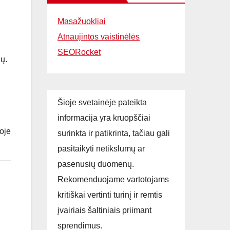
Masažuokliai
Atnaujintos vaistinėlės
SEORocket
ių.
Šioje svetainėje pateikta
informacija yra kruopščiai
toje
surinkta ir patikrinta, tačiau gali
pasitaikyti netikslumų ar
pasenusių duomenų.
Rekomenduojame vartotojams
kritiškai vertinti turinį ir remtis
įvairiais šaltiniais priimant
sprendimus.