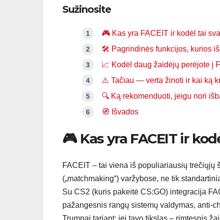
Sužinosite
🎮 Kas yra FACEIT ir kodėl tai s
🛠 Pagrindinės funkcijos, kurios 
📈 Kodėl daug žaidėjų perėjote į F
⚠️ Tačiau — verta žinoti ir kai ką kr
🔍 Ką rekomenduoti, jeigu nori i
🧭 Išvados
🎮 Kas yra FACEIT ir kod
FACEIT – tai viena iš populiariausių trečiųjų 
(„matchmaking“) varžybose, ne tik standarti
Su CS2 (kuris pakeitė CS:GO) integracija FACE
pažangesnis rangų sistemų valdymas, anti-
Trumpai tariant: jei tavo tikslas – rimtesnis ž