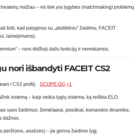
 cheaterių mažiau – vis tiek yra lygybės (matchmaking) problemų
ali būti, kad palyginus su „atsitiktiniu“ žaidimu, FACEIT
ui, laimėjimams).
emium“ – nors didžioji dalis funkcijų ir nemokamos.
gu nori išbandyti FACEIT CS2
eam / CS2 profilį.
SCOPE.GG
+1
žink sistemą – kaip veikia lygių sistema, ką reiškia ELO.
amas savo žaidimus: žemėlapiai, posūkiai, komandos dinamika.
s dažnos.
peržiūros, analizės) – jie gerina žaidimo lygį.