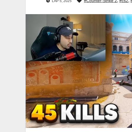
,
,
#Counter‑Strike 2
#cs2
LAP 5, 2025