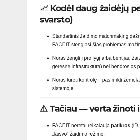
📈 Kodėl daug žaidėjų pe
svarsto)
Standartinis žaidimo matchmaking daž
FACEIT stengiasi šias problemas mažin
Noras žengti į pro lygį arba bent jau ža
geresnė infrastruktūra) nei bendrosios p
Noras turėti kontrolę – pasirinkti žemėl
sistemoje.
⚠️ Tačiau — verta žinoti i
FACEIT neretai reikalauja
patikros
(ID,
„laisvo“ žaidimo režime.