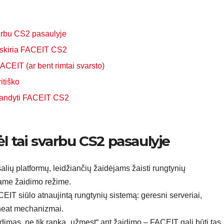
varbu CS2 pasaulyje
išskiria FACEIT CS2
ACEIT (ar bent rimtai svarsto)
itiško
šbandyti FACEIT CS2
ėl tai svarbu CS2 pasaulyje
šalių platformų, leidžiančių žaidėjams žaisti rungtynių
niame žaidimo režime.
IT siūlo atnaujintą rungtynių sistemą: geresni serveriai,
cheat mechanizmai.
aidimas, ne tik ranka „užmest“ ant žaidimo – FACEIT gali būti tas