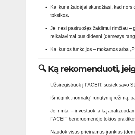
Kai kurie žaidėjai skundžiasi, kad nors
toksikos.
Jei nesi pasiruošęs žaidimui rimčiau – g
reikalavimai bus didesni (dėmesys rang
Kai kurios funkcijos – mokamos arba „Pr
🔍 Ką rekomenduoti, jei
Užsiregistruok į FACEIT, susiek savo St
Išmėgink „normalų“ rungtynių režimą, pa
Jei rimtai – investuok laiką analizuod
FACEIT bendruomenėje tokios praktiko
Naudok visus prieinamus įrankius (demo 