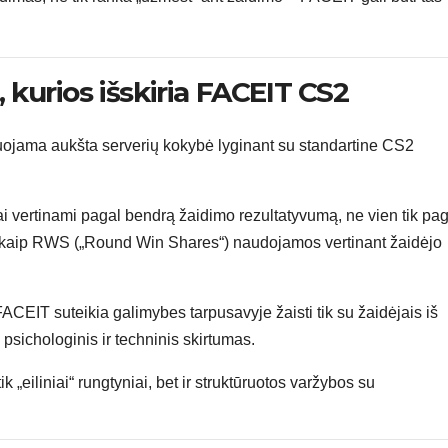
, kurios išskiria FACEIT CS2
uojama aukšta serverių kokybė lyginant su standartine CS2
i vertinami pagal bendrą žaidimo rezultatyvumą, ne vien tik pag
s kaip RWS („Round Win Shares“) naudojamos vertinant žaidėjo
ACEIT suteikia galimybes tarpusavyje žaisti tik su žaidėjais iš
psichologinis ir techninis skirtumas.
ik „eiliniai“ rungtyniai, bet ir struktūruotos varžybos su