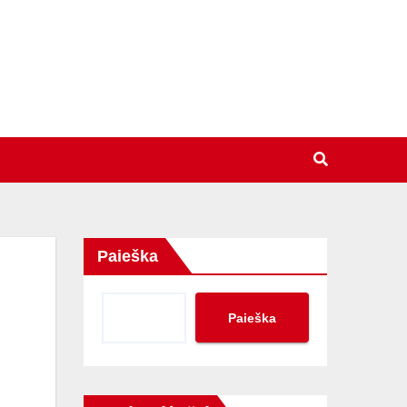
Paieška
Paieška