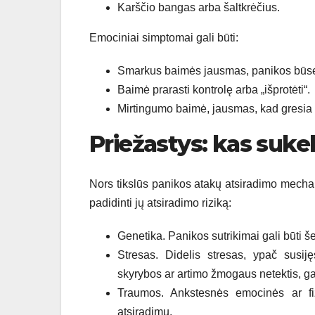
Karščio bangas arba šaltkrėčius.
Emociniai simptomai gali būti:
Smarkus baimės jausmas, panikos būs
Baimė prarasti kontrolę arba „išprotėti“.
Mirtingumo baimė, jausmas, kad gresia m
Priežastys: kas suke
Nors tikslūs panikos atakų atsiradimo mechani
padidinti jų atsiradimo riziką:
Genetika. Panikos sutrikimai gali būti š
Stresas. Didelis stresas, ypač susi
skyrybos ar artimo žmogaus netektis, gal
Traumos. Ankstesnės emocinės ar fiz
atsiradimu.