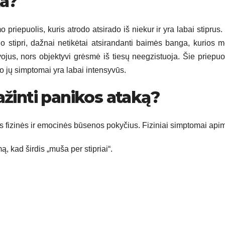
ka?
priepuolis, kuris atrodo atsirado iš niekur ir yra labai stiprus.
o stipri, dažnai netikėtai atsirandanti baimės banga, kurios m
ojus, nors objektyvi grėsmė iš tiesų neegzistuoja. Šie priepuol
 o jų simptomai yra labai intensyvūs.
žinti panikos ataką?
us fizinės ir emocinės būsenos pokyčius. Fiziniai simptomai api
, kad širdis „muša per stipriai“.