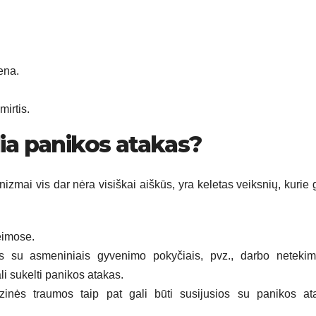
ena.
irtis.
lia panikos atakas?
zmai vis dar nėra visiškai aiškūs, yra keletas veiksnių, kurie g
eimose.
jęs su asmeniniais gyvenimo pokyčiais, pvz., darbo netekim
i sukelti panikos atakas.
inės traumos taip pat gali būti susijusios su panikos at