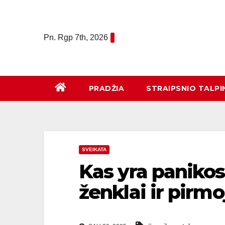
Eiti
prie
turinio
Pn. Rgp 7th, 2026
PRADŽIA
STRAIPSNIO TALPI
SVEIKATA
Kas yra paniko
ženklai ir pirmo