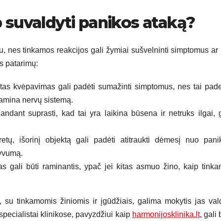
p suvaldyti panikos ataką?
u, nes tinkamos reakcijos gali žymiai sušvelninti simptomus ar 
as patarimų:
ėtas kvėpavimas gali padėti sumažinti simptomus, nes tai pad
 ramina nervų sistemą.
ndant suprasti, kad tai yra laikina būsena ir netruks ilgai, g
tų, išorinį objektą gali padėti atitraukti dėmesį nuo pani
syvumą.
 gali būti raminantis, ypač jei kitas asmuo žino, kaip tinka
 su tinkamomis žiniomis ir įgūdžiais, galima mokytis jas vald
 specialistai klinikose, pavyzdžiui kaip
harmonijosklinika.lt
, gali 