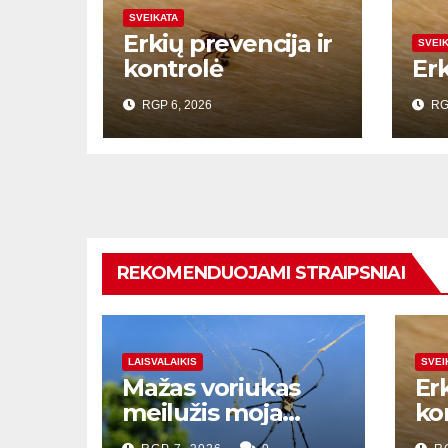
SVEIKATA
Erkių prevencija ir
SVEI
kontrolė
Er
RGP 6, 2026
RG
REKOMENDUOJAMI STRAIPSNIAI
LAISVALAIKIS
SVEI
Mažas voriukas
Erk
meilužis moja
ko
sveikinimui, kai