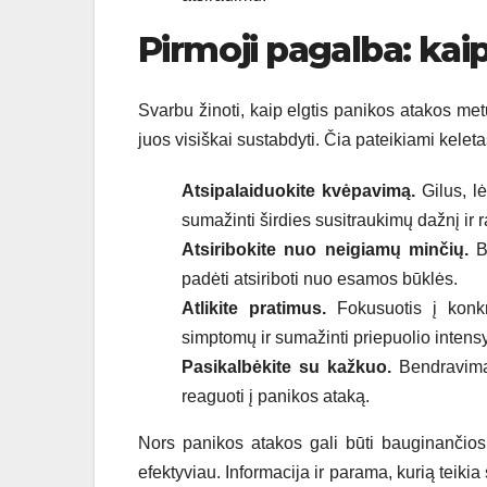
Pirmoji pagalba: kai
Svarbu žinoti, kaip elgtis panikos atakos met
juos visiškai sustabdyti. Čia pateikiami kelet
Atsipalaiduokite kvėpavimą.
Gilus, l
sumažinti širdies susitraukimų dažnį ir
Atsiribokite nuo neigiamų minčių.
Ba
padėti atsiriboti nuo esamos būklės.
Atlikite pratimus.
Fokusuotis į konkre
simptomų ir sumažinti priepuolio inten
Pasikalbėkite su kažkuo.
Bendravimas
reaguoti į panikos ataką.
Nors panikos atakos gali būti bauginančios,
efektyviau. Informacija ir parama, kurią teikia