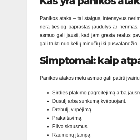
Kas yra panikos ata
Panikos ataka – tai staigus, intensyvus nerimo 
nėra tiesiog paprastas jaudulys ar nerimas, 
asmuo gali jausti, kad jam gresia realus pav
gali trukti nuo kelių minučių iki pusvalandžio,
Simptomai: kaip atpa
Panikos atakos metu asmuo gali patirti įvairi
Širdies plakimo pagreitėjimą arba jausmą
Dusulį arba sunkumą kvėpuojant.
Drebulį, virpėjimą.
Prakaitavimą.
Pilvo skausmus.
Raumenų įtampą.