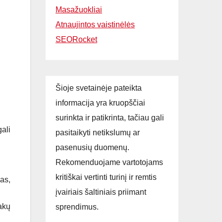
Masažuokliai
Atnaujintos vaistinėlės
SEORocket
Šioje svetainėje pateikta
informacija yra kruopščiai
surinkta ir patikrinta, tačiau gali
ali
pasitaikyti netikslumų ar
pasenusių duomenų.
Rekomenduojame vartotojams
kritiškai vertinti turinį ir remtis
as,
įvairiais šaltiniais priimant
akų
sprendimus.