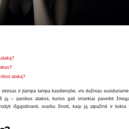
 ataką?
takas?
anikos ataką?
is stresas ir įtampa tampa kasdienybe, vis dažniau susiduriame
s iš jų – panikos atakos, kurios gali smarkiai paveikti žmog
yti išgąsdinanti, svarbu žinoti, kaip ją atpažinti ir kokia 