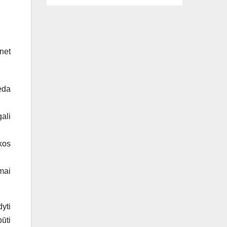
net
eda
ali
kos
mai
yti
būti