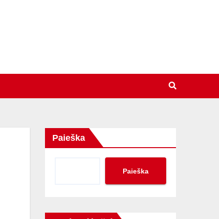
Paieška
Paieška