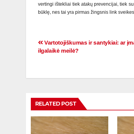
vertingi ištekliai tiek atakų prevencijai, tiek
būklę, nes tai yra pirmas žingsnis link sveik
Navigacija
Vartotojiškumas ir santykiai: ar 
ilgalaikė meilė?
tarp
įrašų
RELATED POST