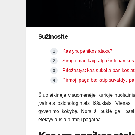
Sužinosite
Kas yra panikos ataka?
Simptomai: kaip atpažinti panikos
Priežastys: kas sukelia panikos a
Pirmoji pagalba: kaip suvaldyti p
Šiuolaikinėje visuomenėje, kurioje nuolatin
įvairiais psichologiniais iššūkiais. Viena
gyvenimo kokybę. Nors ši būklė gali pasirod
efektyviausia pirmoji pagalba.