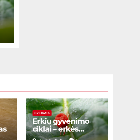
SVEIKATA
Erkių gyvenimo
as
ciklai – erkės
gyvenimo ciklas