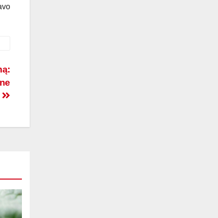
savo
mą:
une
s