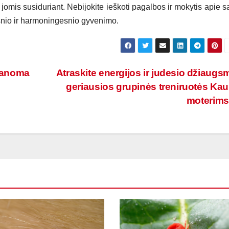
 su jomis susiduriant. Nebijokite ieškoti pagalbos ir mokytis apie 
esnio ir harmoningesnio gyvenimo.
įmanoma
Atraskite energijos ir judesio džiaugs
geriausios grupinės treniruotės Ka
moterim