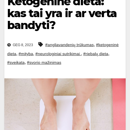
Ketogeninė dieta:
kas tai yra ir ar verta
bandyti?
,
#angliavandenių trūkumas
#ketogeninė
GEG 8, 2023
,
,
,
,
dieta
#mityba
#neurologiniai sutrikimai.
#riebalų dieta
,
#sveikata
#svorio mažinimas