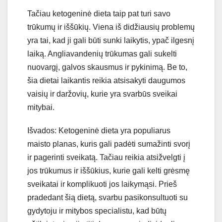
Tačiau ketogeninė dieta taip pat turi savo
trūkumų ir iššūkių. Viena iš didžiausių problemų
yra tai, kad ji gali būti sunki laikytis, ypač ilgesnį
laiką. Angliavandenių trūkumas gali sukelti
nuovargį, galvos skausmus ir pykinimą. Be to,
šia dietai laikantis reikia atsisakyti daugumos
vaisių ir daržovių, kurie yra svarbūs sveikai
mitybai.
Išvados: Ketogeninė dieta yra populiarus
maisto planas, kuris gali padėti sumažinti svorį
ir pagerinti sveikatą. Tačiau reikia atsižvelgti į
jos trūkumus ir iššūkius, kurie gali kelti grėsmę
sveikatai ir komplikuoti jos laikymąsi. Prieš
pradedant šią dietą, svarbu pasikonsultuoti su
gydytoju ir mitybos specialistu, kad būtų