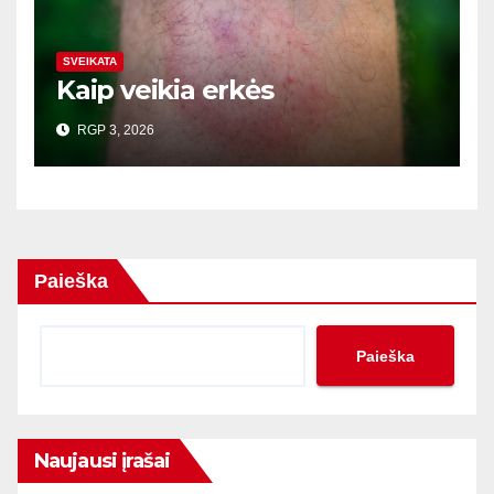
SVEIKATA
Kaip veikia erkės
RGP 3, 2026
Paieška
Paieška
Naujausi įrašai