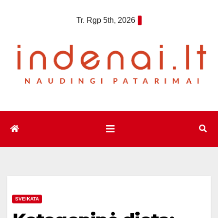
Eiti
Tr. Rgp 5th, 2026
prie
turinio
SVEIKATA