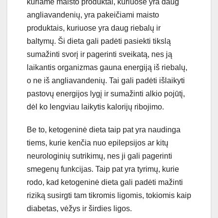
kuriame maisto produktai, kuriuose yra daug
angliavandenių, yra pakeičiami maisto
produktais, kuriuose yra daug riebalų ir
baltymų. Ši dieta gali padėti pasiekti tikslą
sumažinti svorį ir pagerinti sveikatą, nes ją
laikantis organizmas gauna energiją iš riebalų,
o ne iš angliavandenių. Tai gali padėti išlaikyti
pastovų energijos lygį ir sumažinti alkio pojūtį,
dėl ko lengviau laikytis kalorijų ribojimo.
Be to, ketogeninė dieta taip pat yra naudinga
tiems, kurie kenčia nuo epilepsijos ar kitų
neurologinių sutrikimų, nes ji gali pagerinti
smegenų funkcijas. Taip pat yra tyrimų, kurie
rodo, kad ketogeninė dieta gali padėti mažinti
riziką susirgti tam tikromis ligomis, tokiomis kaip
diabetas, vėžys ir širdies ligos.