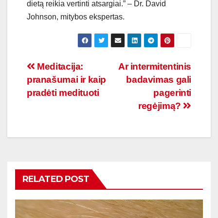
dietą reikia vertinti atsargiai.” – Dr. David
Johnson, mitybos ekspertas.
Navigacija
Meditacija:
Ar intermitentinis
pranašumai ir kaip
badavimas gali
tarp
pradėti medituoti
pagerinti
įrašų
regėjimą?
RELATED POST