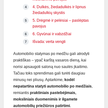
4. Dulkės, žiedadulkės ir lipnus
žiedadulkių skystis
5. Drėgmė ir pelėsiai – paslėptas
pavojus
6. Gyvūnai ir vabzdžiai
Išvada: verta vengti
Automobilio statymas po medžiu gali atrodyti
praktiškas – ypač karštą vasaros dieną, kai
norisi apsaugoti saloną nuo saulės įkaitimo.
Tačiau toks sprendimas gali turėti daugiau
minusų nei pliusų. Aptarkime,
kodėl
nepatartina statyti automobilio po medžiais
,
remiantis
praktiniais pastebėjimais,
moksliniais duomenimis ir ilgamete
automobilių priežiūros patirtimi
.