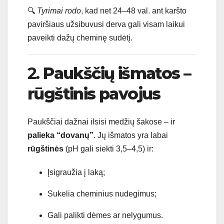
🔍
Tyrimai rodo
, kad net 24–48 val. ant karšto
paviršiaus užsibuvusi derva gali visam laikui
paveikti dažų cheminę sudėtį.
2.
Paukščių išmatos –
rūgštinis pavojus
Paukščiai dažnai ilsisi medžių šakose – ir
palieka “dovanų”
. Jų išmatos yra labai
rūgštinės
(pH gali siekti 3,5–4,5) ir:
Įsigraužia į laką;
Sukelia cheminius nudegimus;
Gali palikti dėmes ar nelygumus.