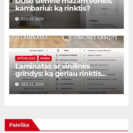
Dušo sienelė mažam vonios
kambariui: ką rinktis?
GEG 22, 2026
APŽVALGOS
NAMAI
Laminatas ar vinilinės
grindys: ką geriau rinktis
butui?
GEG 21, 2026
Paieška