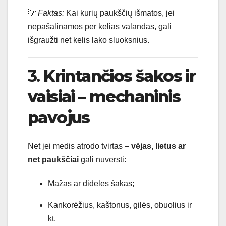
💡
Faktas:
Kai kurių paukščių išmatos, jei
nepašalinamos per kelias valandas, gali
išgraužti net kelis lako sluoksnius.
3.
Krintančios šakos ir
vaisiai – mechaninis
pavojus
Net jei medis atrodo tvirtas –
vėjas, lietus ar
net paukščiai
gali nuversti:
Mažas ar dideles šakas;
Kankorėžius, kaštonus, gilės, obuolius ir
kt.