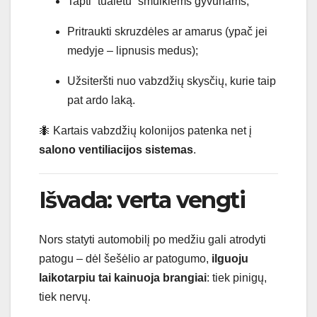
Tapti “tualetu” smulkiems gyvūnams;
Pritraukti skruzdėles ar amarus (ypač jei
medyje – lipnusis medus);
Užsiteršti nuo vabzdžių skysčių, kurie taip
pat ardo laką.
🐜 Kartais vabzdžių kolonijos patenka net į
salono ventiliacijos sistemas
.
Išvada: verta vengti
Nors statyti automobilį po medžiu gali atrodyti
patogu – dėl šešėlio ar patogumo,
ilguoju
laikotarpiu tai kainuoja brangiai
: tiek pinigų,
tiek nervų.