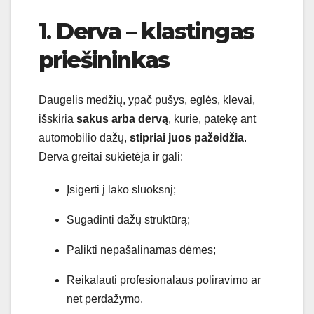
1.
Derva – klastingas
priešininkas
Daugelis medžių, ypač pušys, eglės, klevai,
išskiria
sakus arba dervą
, kurie, patekę ant
automobilio dažų,
stipriai juos pažeidžia
.
Derva greitai sukietėja ir gali:
Įsigerti į lako sluoksnį;
Sugadinti dažų struktūrą;
Palikti nepašalinamas dėmes;
Reikalauti profesionalaus poliravimo ar
net perdažymo.