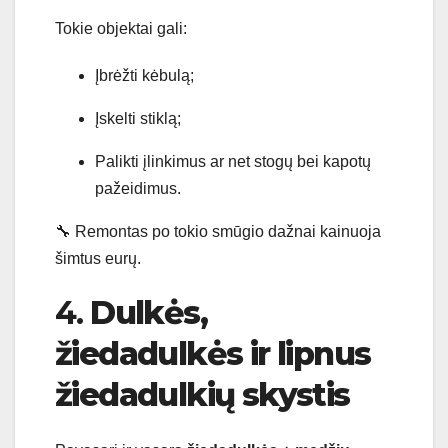
Tokie objektai gali:
Įbrėžti kėbulą;
Įskelti stiklą;
Palikti įlinkimus ar net stogų bei kapotų
pažeidimus.
🔧 Remontas po tokio smūgio dažnai kainuoja
šimtus eurų.
4.
Dulkės,
žiedadulkės ir lipnus
žiedadulkių skystis