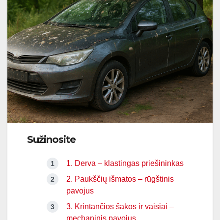
Sužinosite
1. Derva – klastingas priešininkas
2. Paukščių išmatos – rūgštinis
pavojus
3. Krintančios šakos ir vaisiai –
mechaninis pavojus