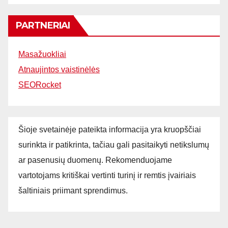
PARTNERIAI
Masažuokliai
Atnaujintos vaistinėlės
SEORocket
Šioje svetainėje pateikta informacija yra kruopščiai
surinkta ir patikrinta, tačiau gali pasitaikyti netikslumų
ar pasenusių duomenų. Rekomenduojame
vartotojams kritiškai vertinti turinį ir remtis įvairiais
šaltiniais priimant sprendimus.