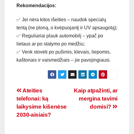
Rekomendacijos:
✅ Jei nėra kitos išeities – naudok specialų
tentą (ne ploną, o kvėpuojantį ir UV apsaugotą);
✅ Reguliariai plauk automobilį – ypač po
lietaus ar po statymo po medžiu;
✅ Venk stovėti po pušimis, klevais, liepomis,
kaštonais ir vaismedžiais – jie pavojingiausi.
Navigacija
Ateities
Kaip atpažinti, ar
telefonai: ką
mergina tavimi
tarp
laikysime kišenėse
domisi?
įrašų
2030-aisiais?