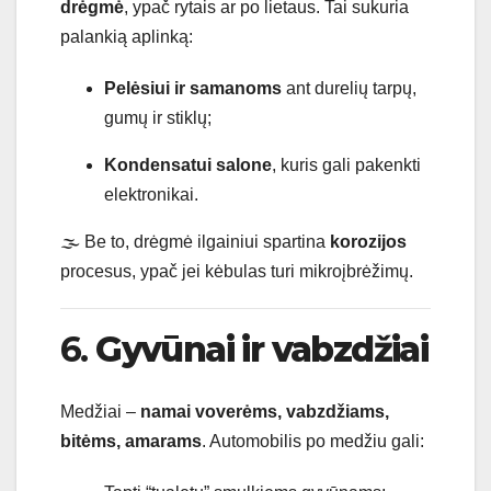
drėgmė
, ypač rytais ar po lietaus. Tai sukuria
palankią aplinką:
Pelėsiui ir samanoms
ant durelių tarpų,
gumų ir stiklų;
Kondensatui salone
, kuris gali pakenkti
elektronikai.
🌫 Be to, drėgmė ilgainiui spartina
korozijos
procesus, ypač jei kėbulas turi mikroįbrėžimų.
6.
Gyvūnai ir vabzdžiai
Medžiai –
namai voverėms, vabzdžiams,
bitėms, amarams
. Automobilis po medžiu gali: