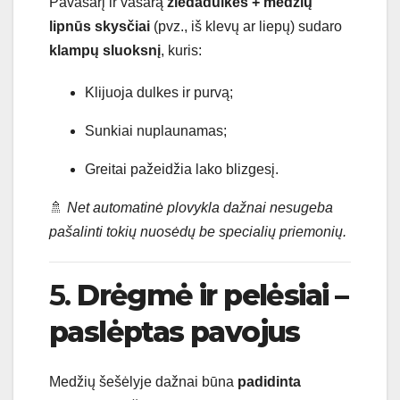
Pavasarį ir vasarą
žiedadulkės + medžių
lipnūs skysčiai
(pvz., iš klevų ar liepų) sudaro
klampų sluoksnį
, kuris:
Klijuoja dulkes ir purvą;
Sunkiai nuplaunamas;
Greitai pažeidžia lako blizgesį.
🚿
Net automatinė plovykla dažnai nesugeba
pašalinti tokių nuosėdų be specialių priemonių.
5.
Drėgmė ir pelėsiai –
paslėptas pavojus
Medžių šešėlyje dažnai būna
padidinta