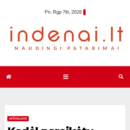
Eiti
Pn. Rgp 7th, 2026
prie
turinio
APŽVALGOS