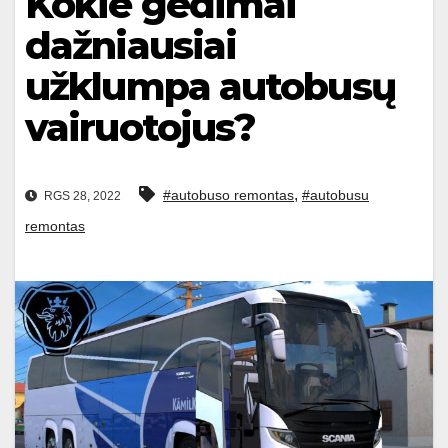
Kokie gedimai
dažniausiai
užklumpa autobusų
vairuotojus?
,
#autobuso remontas
#autobusu
RGS 28, 2022
remontas