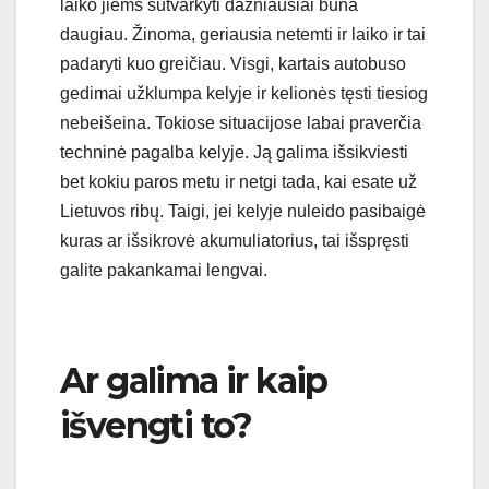
laiko jiems sutvarkyti dažniausiai būna
daugiau. Žinoma, geriausia netemti ir laiko ir tai
padaryti kuo greičiau. Visgi, kartais autobuso
gedimai užklumpa kelyje ir kelionės tęsti tiesiog
nebeišeina. Tokiose situacijose labai praverčia
techninė pagalba kelyje. Ją galima išsikviesti
bet kokiu paros metu ir netgi tada, kai esate už
Lietuvos ribų. Taigi, jei kelyje nuleido pasibaigė
kuras ar išsikrovė akumuliatorius, tai išspręsti
galite pakankamai lengvai.
Ar galima ir kaip
išvengti to?