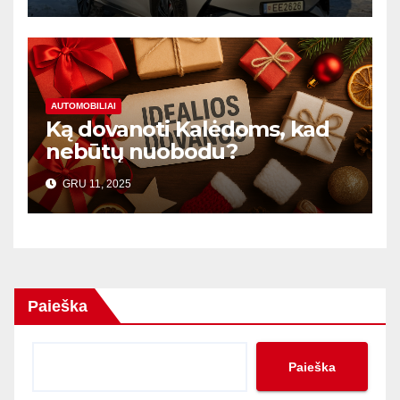
AUTOMOBILIAI
Ką dovanoti Kalėdoms, kad
nebūtų nuobodu?
GRU 11, 2025
Paieška
Paieška