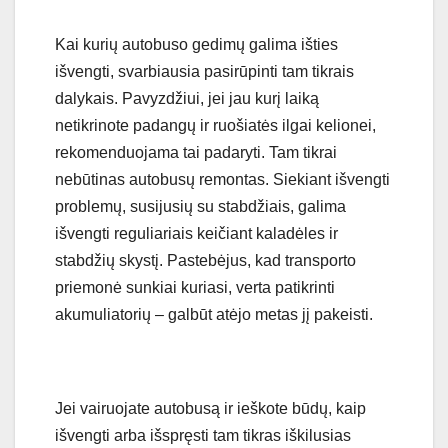
Kai kurių autobuso gedimų galima išties
išvengti, svarbiausia pasirūpinti tam tikrais
dalykais. Pavyzdžiui, jei jau kurį laiką
netikrinote padangų ir ruošiatės ilgai kelionei,
rekomenduojama tai padaryti. Tam tikrai
nebūtinas autobusų remontas. Siekiant išvengti
problemų, susijusių su stabdžiais, galima
išvengti reguliariais keičiant kaladėles ir
stabdžių skystį. Pastebėjus, kad transporto
priemonė sunkiai kuriasi, verta patikrinti
akumuliatorių – galbūt atėjo metas jį pakeisti.
Jei vairuojate autobusą ir ieškote būdų, kaip
išvengti arba išspręsti tam tikras iškilusias