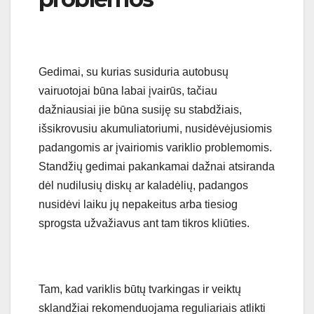
Gedimai, su kurias susiduria autobusų
vairuotojai būna labai įvairūs, tačiau
dažniausiai jie būna susiję su stabdžiais,
išsikrovusiu akumuliatoriumi, nusidėvėjusiomis
padangomis ar įvairiomis variklio problemomis.
Standžių gedimai pakankamai dažnai atsiranda
dėl nudilusių diskų ar kaladėlių, padangos
nusidėvi laiku jų nepakeitus arba tiesiog
sprogsta užvažiavus ant tam tikros kliūties.
Tam, kad variklis būtų tvarkingas ir veiktų
sklandžiai rekomenduojama reguliariais atlikti