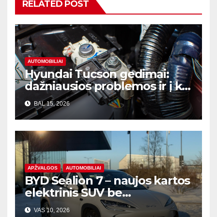
RELATED POST
AUTOMOBILIAI
Hyundai Tucson gedimai:
dažniausios problemos ir į ką
atkreipti dėmesį prieš
BAL 15, 2026
perkant
APŽVALGOS
AUTOMOBILIAI
BYD Sealion 7 – naujos kartos
elektrinis SUV be
kompromisų
VAS 10, 2026