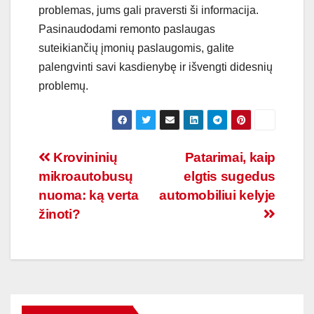
problemas, jums gali praversti ši informacija.
Pasinaudodami remonto paslaugas
suteikiančių įmonių paslaugomis, galite
palengvinti savi kasdienybę ir išvengti didesnių
problemų.
Navigacija
Krovininių
Patarimai, kaip
mikroautobusų
elgtis sugedus
tarp
nuoma: ką verta
automobiliui kelyje
įrašų
žinoti?