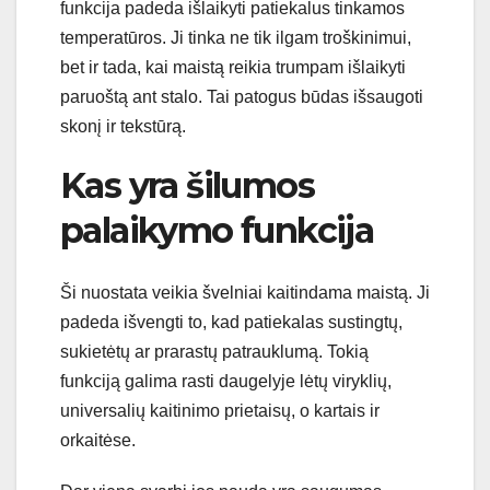
funkcija padeda išlaikyti patiekalus tinkamos
temperatūros. Ji tinka ne tik ilgam troškinimui,
bet ir tada, kai maistą reikia trumpam išlaikyti
paruoštą ant stalo. Tai patogus būdas išsaugoti
skonį ir tekstūrą.
Kas yra šilumos
palaikymo funkcija
Ši nuostata veikia švelniai kaitindama maistą. Ji
padeda išvengti to, kad patiekalas sustingtų,
sukietėtų ar prarastų patrauklumą. Tokią
funkciją galima rasti daugelyje lėtų viryklių,
universalių kaitinimo prietaisų, o kartais ir
orkaitėse.