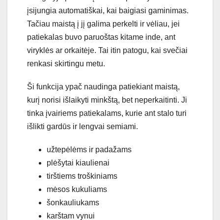
įsijungia automatiškai, kai baigiasi gaminimas.
Tačiau maistą į jį galima perkelti ir vėliau, jei
patiekalas buvo paruoštas kitame inde, ant
viryklės ar orkaitėje. Tai itin patogu, kai svečiai
renkasi skirtingu metu.
Ši funkcija ypač naudinga patiekiant maistą,
kurį norisi išlaikyti minkštą, bet neperkaitinti. Ji
tinka įvairiems patiekalams, kurie ant stalo turi
išlikti gardūs ir lengvai semiami.
užtepėlėms ir padažams
plėšytai kiaulienai
tirštiems troškiniams
mėsos kukuliams
šonkauliukams
karštam vynui