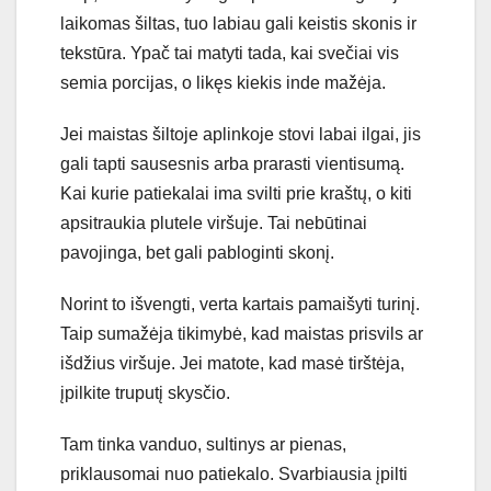
laikomas šiltas, tuo labiau gali keistis skonis ir
tekstūra. Ypač tai matyti tada, kai svečiai vis
semia porcijas, o likęs kiekis inde mažėja.
Jei maistas šiltoje aplinkoje stovi labai ilgai, jis
gali tapti sausesnis arba prarasti vientisumą.
Kai kurie patiekalai ima svilti prie kraštų, o kiti
apsitraukia plutele viršuje. Tai nebūtinai
pavojinga, bet gali pabloginti skonį.
Norint to išvengti, verta kartais pamaišyti turinį.
Taip sumažėja tikimybė, kad maistas prisvils ar
išdžius viršuje. Jei matote, kad masė tirštėja,
įpilkite truputį skysčio.
Tam tinka vanduo, sultinys ar pienas,
priklausomai nuo patiekalo. Svarbiausia įpilti