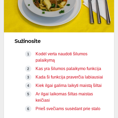
Sužinosite
Kodėl verta naudoti šilumos
palaikymą
Kas yra šilumos palaikymo funkcija
Kada ši funkcija praverčia labiausiai
Kiek ilgai galima laikyti maistą šiltai
Ar ilgai laikomas šiltas maistas
keičiasi
Prieš svečiams susėdant prie stalo