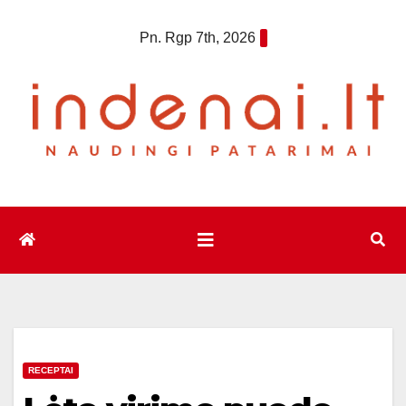
Eiti
Pn. Rgp 7th, 2026
prie
turinio
RECEPTAI