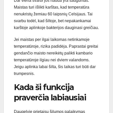
Dar viena svarbi jos nauda yra saugumas.
Maistas turi išlikti karštas, kad temperatūra
nenukristų žemiau 60 laipsnių Celsijaus. Tai
svarbu todėl, kad šiltoje, bet nepakankamai
karštoje aplinkoje bakterijos dauginasi greičiau.
Jei maistas per ilgai laikomas netinkamoje
temperatūroje, rizika padidėja. Paprastai greitai
gendančio maisto nereikėtų palikti kambario
temperatūroje ilgiau nei dviem valandoms.
Jeigu aplinka labai šilta, šis laikas turi būti dar
trumpesnis.
Kada ši funkcija
praverčia labiausiai
Daugelyje prietaisų šilumos palaikymas