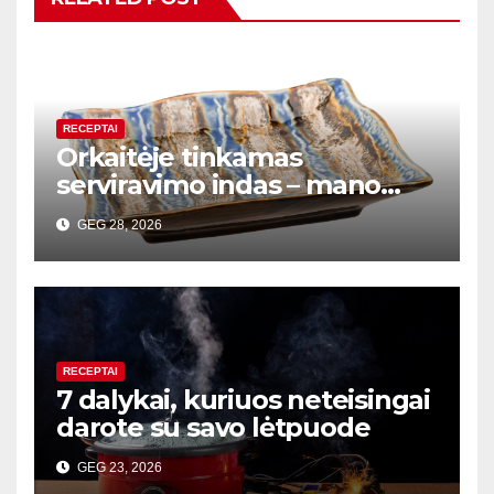
RECEPTAI
Orkaitėje tinkamas
serviravimo indas – mano
gudrybė, kaip patiekiant
GEG 28, 2026
išlaikyti maistą karštą
RECEPTAI
7 dalykai, kuriuos neteisingai
darote su savo lėtpuode
GEG 23, 2026