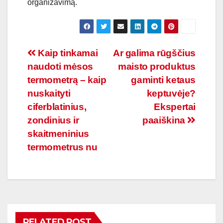
organizavimą.
Navigacija
Kaip tinkamai
Ar galima rūgščius
naudoti mėsos
maisto produktus
tarp
termometrą – kaip
gaminti ketaus
įrašų
nuskaityti
keptuvėje?
ciferblatinius,
Ekspertai
zondinius ir
paaiškina
skaitmeninius
termometrus nu
RELATED POST