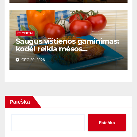
RECEPTAI
Saugus vištienos gaminimas:
kodėl reikia mėsos
termometro
GEG 20, 2026
Paieška
Paieška