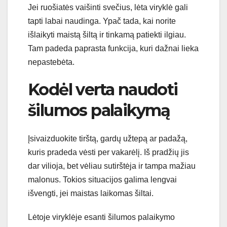
Jei ruošiatės vaišinti svečius, lėta viryklė gali
tapti labai naudinga. Ypač tada, kai norite
išlaikyti maistą šiltą ir tinkamą patiekti ilgiau.
Tam padeda paprasta funkcija, kuri dažnai lieka
nepastebėta.
Kodėl verta naudoti
šilumos palaikymą
Įsivaizduokite tirštą, gardų užtepą ar padažą,
kuris pradeda vėsti per vakarėlį. Iš pradžių jis
dar vilioja, bet vėliau sutirštėja ir tampa mažiau
malonus. Tokios situacijos galima lengvai
išvengti, jei maistas laikomas šiltai.
Lėtoje viryklėje esanti šilumos palaikymo