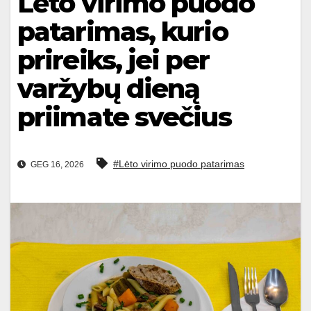
Lėto virimo puodo
patarimas, kurio
prireiks, jei per
varžybų dieną
priimate svečius
#Lėto virimo puodo patarimas
GEG 16, 2026