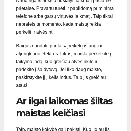
Naudinga iš anksto nustatyti laikmatį pačiame
prietaise. Pravartu turėti ir papildomą priminimą
telefone arba garsų virtuvės laikmatį. Taip tikrai
nepraleisite momento, kada maistą reikia
perkelti ir atvėsinti.
Baigus naudoti, prietaisą reikėtų išjungti ir
atjungti nuo elektros. Likusį maistą perkelkite į
laikymo indą, kuo greičiau atvėsinkite ir
padėkite į šaldytuvą. Jei liko daug maisto,
paskirstykite jį į kelis indus. Taip jis greičiau
atauš.
Ar ilgai laikomas šiltas
maistas keičiasi
Taip, maisto kokybė gali pakisti. Kuo ilgiau jis