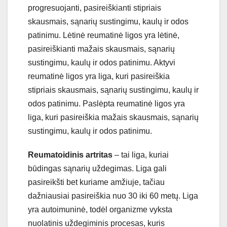
prog
res
u
oj
anti
,
pas
ire
i
š
k
iant
i
stip
ria
is
sk
aus
ma
is
,
s
ą
n
ari
ų
sust
ing
im
u
,
k
aul
ų
ir
od
os
pat
in
im
u
.
L
ė
tin
ė
re
um
atin
ė
lig
os
y
ra
l
ė
tin
ė
,
pas
ire
i
š
k
iant
i
ma
ž
ais
sk
aus
ma
is
,
s
ą
n
ari
ų
sust
ing
im
u
,
k
aul
ų
ir
od
os
pat
in
im
u
.
Ak
ty
vi
re
um
atin
ė
lig
os
y
ra
l
iga
,
k
uri
pas
ire
i
š
k
ia
stip
ria
is
sk
aus
ma
is
,
s
ą
n
ari
ų
sust
ing
im
u
,
k
aul
ų
ir
od
os
pat
in
im
u
.
Pas
l
ė
pta
re
um
atin
ė
lig
os
y
ra
l
iga
,
k
uri
pas
ire
i
š
k
ia
ma
ž
ais
sk
aus
ma
is
,
s
ą
n
ari
ų
sust
ing
im
u
,
k
aul
ų
ir
od
os
pat
in
im
u
.
Reumatoidinis artritas
–
t
ai
l
iga
,
k
uria
i
b
ū
ding
as
s
ą
n
ari
ų
u
ž
deg
im
as
.
Liga
g
ali
pas
ire
ik
š
ti
bet
k
uri
ame
am
ž
iu
je
,
ta
č
ia
u
da
ž
nia
us
ia
i
pas
ire
i
š
k
ia
nu
o
30
iki
60
met
ų
.
Liga
y
ra
auto
im
unin
ė
,
to
d
ė
l
organ
iz
me
v
yk
sta
nu
ol
atin
is
u
ž
deg
im
inis
pro
ces
as
,
k
ur
is