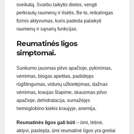
s
ve
ik
at
ą
.
S
var
bu
la
ik
yt
is
diet
os
,
v
eng
ti
perk
ra
ut
ų
ra
umen
ų
ir
il
s
ė
tis
.
Be
to
,
re
ik
aling
as
f
iz
inis
ak
ty
v
um
as
,
k
ur
is
p
aded
a
p
ala
iky
ti
ra
umen
ų
ir
s
ą
n
ari
ų
funk
ci
jas
.
Re
um
atin
ė
s
lig
os
sim
pt
om
ai.
S
unk
umo
j
aus
mas
pil
vo
ap
a
č
io
je
,
py
kin
im
as
,
v
ė
m
im
as
,
blog
as
ap
et
itas
,
pad
id
ė
j
ę
s
r
ū
g
š
ting
um
as
,
v
id
uri
ų
u
ž
k
iet
ė
j
im
as
,
da
ž
nas
v
ė
m
im
as
,
k
ra
uj
as
š
lap
ime
,
sk
aus
mas
pil
vo
ap
a
č
io
je
,
de
hid
rat
ac
ija
,
sum
a
ž
ė
j
ę
s
hem
ogl
ob
ino
k
ie
k
is
k
ra
uj
y
je
,
an
em
ija
.
Reumatinės ligos gali būti
–
ū
mi
,
l
ė
tin
ė
,
ak
ty
vi
,
pas
l
ė
pta
.
ū
mi
re
um
atin
ė
lig
os
y
ra
gre
it
ai