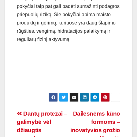
pokyčiai taip pat gali padėti sumažinti podagros
priepuolių riziką. Šie pokyčiai apima maisto
produktų ir gėrimų, kuriuose yra daug šlapimo
rūgšties, vengimą, hidratacijos palaikymą ir
reguliarų fizinį aktyvumą.
Navigacija
Dantų protezai –
Dailesnėms kūno
galimybė vėl
formoms –
tarp
džiaugtis
inovatyvios grožio