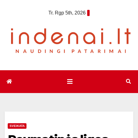
Eiti
Tr. Rgp 5th, 2026
prie
turinio
SVEIKATA