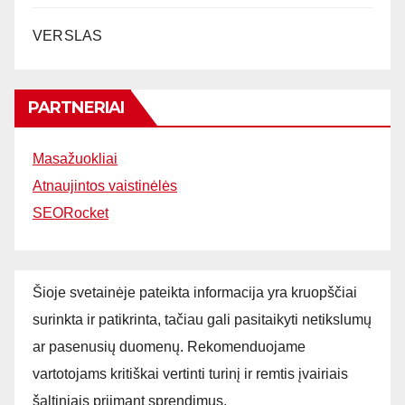
VERSLAS
PARTNERIAI
Masažuokliai
Atnaujintos vaistinėlės
SEORocket
Šioje svetainėje pateikta informacija yra kruopščiai
surinkta ir patikrinta, tačiau gali pasitaikyti netikslumų
ar pasenusių duomenų. Rekomenduojame
vartotojams kritiškai vertinti turinį ir remtis įvairiais
šaltiniais priimant sprendimus.