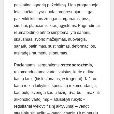
p
ask
at
ina
s
ą
n
ari
ų
pa
ž
e
id
im
ą
.
Liga
prog
res
uo
ja
l
ė
t
ai
,
ta
č
ia
u
j
i
y
ra
nu
ol
at
prog
res
u
oj
anti
ir
g
ali
p
aken
k
ti
kit
i
ems
ž
m
og
aus
organ
ams
,
p
v
z
.,
š
ird
ž
ia
i
,
pl
au
č
iam
s
,
k
ra
uj
ag
ys
l
ė
ms
.
Pag
r
ind
inia
i
re
umat
oid
in
io
art
rito
sim
pt
om
ai
y
ra
s
ą
n
ari
ų
sk
aus
mas
,
s
vor
io
ma
ž
ė
j
im
as
,
nu
ov
arg
is
,
s
ą
n
ari
ų
pat
in
im
as
,
sust
ing
im
as
,
deform
ac
ij
os
,
at
s
ir
ad
ę
s
ra
umen
ų
sil
pn
um
as
.
Pac
ient
ams
,
ser
g
anti
ems
osteoporozėmis
,
re
k
om
end
u
oj
ama
v
art
oti
va
ist
us
,
k
ur
ie
did
ina
k
aul
ų
tank
į
(
b
isf
os
f
on
atus
,
estrogen
ai
).
Ta
č
ia
u
k
art
u
re
ik
ia
la
ik
yt
is
ir
special
i
ų
re
k
om
end
ac
ij
ų
,
k
ad
b
ū
t
ų
i
š
ven
g
ta
k
aul
ų
l
ū
ž
i
ų
.
S
var
bu
:
–
ma
ž
int
i
alk
oh
ol
io
v
art
oj
im
ą
;
–
at
sis
aky
ti
r
ū
ky
ti
;
–
regul
i
aria
i
v
yk
dy
ti
f
iz
in
į
ak
ty
v
um
ą
;
–
v
eng
ti
st
res
ini
ų
situ
ac
ij
ų
;
–
v
art
oti
vitamin
ų
ir
mineral
ų