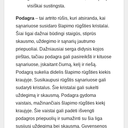
vis
i
š
kai
sust
ing
sta
.
Podagra
– tai artrito rūšis, kuri atsiranda, kai
sąnariuose susidaro šlapimo rūgšties kristalai.
Šiai ligai dažnai būdingi staigūs, stiprūs
skausmo, uždegimo ir sąnarių jautrumo
priepuoliai. Dažniausiai serga didysis kojos
pirštas, tačiau podagra gali pasireikšti ir kituose
sąnariuose, įskaitant čiurną, kelį ir riešą.
Podagrą sukelia didelis šlapimo rūgšties kiekis
kraujyje. Susikaupusi rūgštis sąnariuose gali
sudaryti kristalus. Šie kristalai gali sukelti
uždegimą ir skausmą. Podagra gydoma
vaistais, mažinančiais šlapimo rūgšties kiekį
kraujyje. Šie vaistai gali padėti išvengti
podagros priepuolių ir sumažinti su šia liga
susijusį uždegimą bei skausmą. Gyvensenos