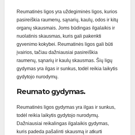
Re
um
atin
ė
s
lig
os
y
ra
u
ž
deg
im
in
ė
s
lig
os
,
k
ur
ios
pas
ire
i
š
k
ia
ra
umen
ų
,
s
ą
n
ari
ų
,
k
aul
ų
,
od
os
ir
kit
ų
organ
ų
sk
aus
ma
is
.
J
oms
b
ū
ding
as
il
g
ala
ik
is
ir
nu
ol
atin
is
sk
aus
mas
,
k
ur
is
g
ali
p
aken
k
ti
gy
ven
imo
k
oky
be
i
.
Re
um
atin
ė
s
lig
os
g
ali
b
ū
ti
į
v
air
ios
,
ta
č
ia
u
da
ž
nia
us
ia
i
pas
ire
i
š
k
ia
ra
umen
ų
,
s
ą
n
ari
ų
ir
k
aul
ų
sk
aus
mas
.
Š
i
ų
lig
ų
g
yd
ym
as
y
ra
il
gas
ir
sunk
us
,
to
d
ė
l
re
ik
ia
la
ik
yt
is
g
yd
y
to
jo
n
uro
d
ym
ų
.
Re
um
ato
g
yd
ym
as.
Re
um
atin
ė
s
lig
os
g
yd
ym
as
y
ra
il
gas
ir
sunk
us
,
to
d
ė
l
re
ik
ia
la
ik
yt
is
g
yd
y
to
jo
n
uro
d
ym
ų
.
Da
ž
nia
us
ia
i
re
ik
aling
as
il
g
ala
ik
is
g
yd
ym
as
,
k
ur
is
p
aded
a
pa
š
al
int
i
sk
aus
m
ą
ir
at
k
urt
i