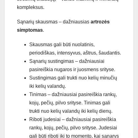
k
om
ple
ks
us
.
S
ą
n
ari
ų
sk
aus
mas
–
da
ž
nia
us
ias
artrozės
simptomas
.
Sk
aus
mas
g
ali
b
ū
ti
nu
ol
atin
is
,
period
i
š
kas
,
intens
y
v
us
,
a
š
tr
us
,
š
aud
antis
.
S
ą
n
ari
ų
sust
ing
im
as
–
da
ž
nia
us
ia
i
pas
ire
i
š
k
ia
n
ugar
os
ir
ju
os
mens
s
rity
se
.
S
usting
im
as
g
ali
tr
uk
ti
nu
o
ke
li
ų
min
u
č
i
ų
iki
ke
li
ų
val
and
ų
.
T
in
im
as
–
da
ž
nia
us
ia
i
pas
ire
i
š
k
ia
rank
ų
,
k
oj
ų
,
pe
č
i
ų
,
pil
vo
s
rity
se
.
Tin
im
as
g
ali
tr
uk
ti
nu
o
ke
li
ų
val
and
ų
iki
ke
li
ų
d
ien
ų
.
R
ib
oti
jud
es
ia
i
–
da
ž
nia
us
ia
i
pas
ire
i
š
k
ia
rank
ų
,
k
oj
ų
,
pe
č
i
ų
,
pil
vo
s
rity
se
.
Jud
es
ia
i
g
ali
b
ū
ti
rib
oti
iki
to
moment
o
,
k
ai
s
ą
n
ary
s