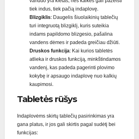
vanduo yra kietas, nes kalkės gali pažeisti
tiek indus, tiek pačią indaplovę.
Blizgiklis
: Daugelis šiuolaikinių tablečių
turi integruotą blizgiklį, kuris suteikia
indams papildomo blizgesio, pašalina
vandens dėmes ir padeda greičiau džiūti.
Druskos funkcija
: Kai kurios tabletės
atlieka ir druskos funkciją, minkštindamos
vandenį, kas padeda pagerinti plovimo
kokybę ir apsaugo indaplovę nuo kalkių
kaupimosi.
Tabletės rūšys
Indaplovėms skirtų tablečių pasirinkimas yra
gana platus, ir jos gali skirtis pagal sudėtį bei
funkcijas: