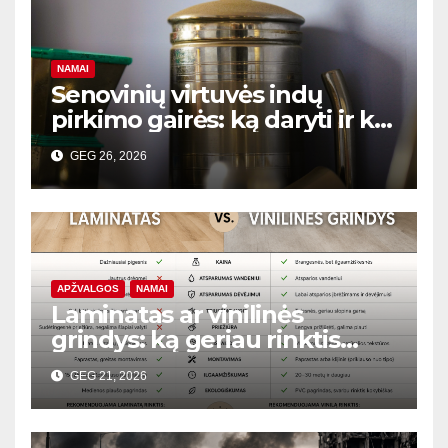
NAMAI
Senovinių virtuvės indų
pirkimo gairės: ką daryti ir ko
vengti
GEG 26, 2026
APŽVALGOS
NAMAI
Laminatas ar vinilinės
grindys: ką geriau rinktis
butui?
GEG 21, 2026