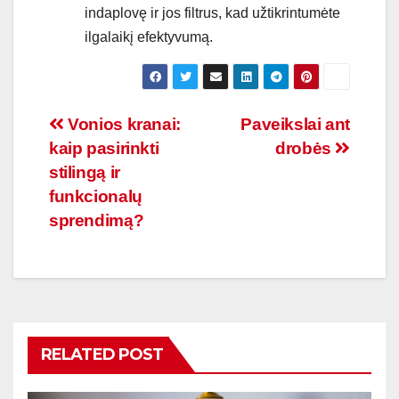
indaplovę ir jos filtrus, kad užtikrintumėte
ilgalaikį efektyvumą.
Navigacija
Vonios kranai:
Paveikslai ant
kaip pasirinkti
drobės
tarp
stilingą ir
įrašų
funkcionalų
sprendimą?
RELATED POST