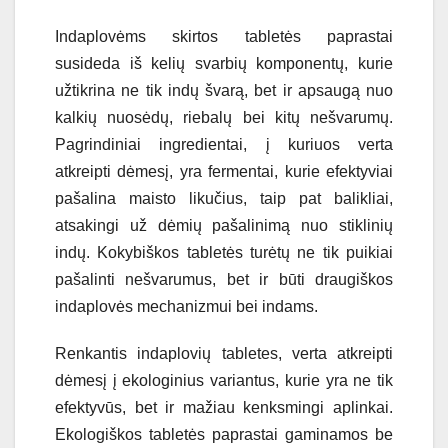
Indaplovėms skirtos tabletės paprastai
susideda iš kelių svarbių komponentų, kurie
užtikrina ne tik indų švarą, bet ir apsaugą nuo
kalkių nuosėdų, riebalų bei kitų nešvarumų.
Pagrindiniai ingredientai, į kuriuos verta
atkreipti dėmesį, yra fermentai, kurie efektyviai
pašalina maisto likučius, taip pat balikliai,
atsakingi už dėmių pašalinimą nuo stiklinių
indų. Kokybiškos tabletės turėtų ne tik puikiai
pašalinti nešvarumus, bet ir būti draugiškos
indaplovės mechanizmui bei indams.
Renkantis indaplovių tabletes, verta atkreipti
dėmesį į ekologinius variantus, kurie yra ne tik
efektyvūs, bet ir mažiau kenksmingi aplinkai.
Ekologiškos tabletės paprastai gaminamos be