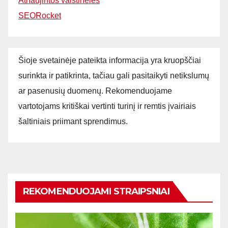
Atnaujintos vaistinėlės
SEORocket
Šioje svetainėje pateikta informacija yra kruopščiai
surinkta ir patikrinta, tačiau gali pasitaikyti netikslumų
ar pasenusių duomenų. Rekomenduojame
vartotojams kritiškai vertinti turinį ir remtis įvairiais
šaltiniais priimant sprendimus.
REKOMENDUOJAMI STRAIPSNIAI