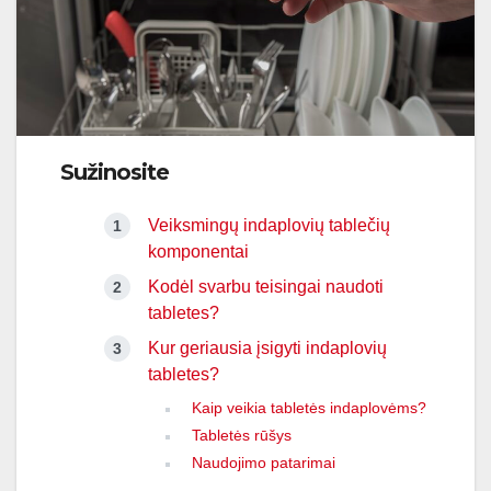
Sužinosite
Veiksmingų indaplovių tablečių
komponentai
Kodėl svarbu teisingai naudoti
tabletes?
Kur geriausia įsigyti indaplovių
tabletes?
Kaip veikia tabletės indaplovėms?
Tabletės rūšys
Naudojimo patarimai