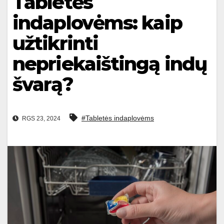
Tabletės
indaplovėms: kaip
užtikrinti
nepriekaištingą indų
švarą?
#Tabletės indaplovėms
RGS 23, 2024