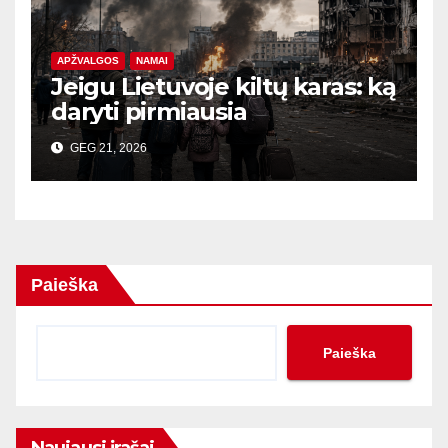
APŽVALGOS
NAMAI
Jeigu Lietuvoje kiltų karas: ką
daryti pirmiausia
GEG 21, 2026
Paieška
Paieška
Naujausi įrašai