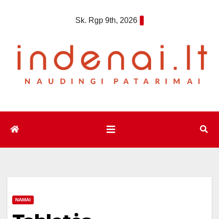
Eiti
Sk. Rgp 9th, 2026
prie
turinio
NAMAI