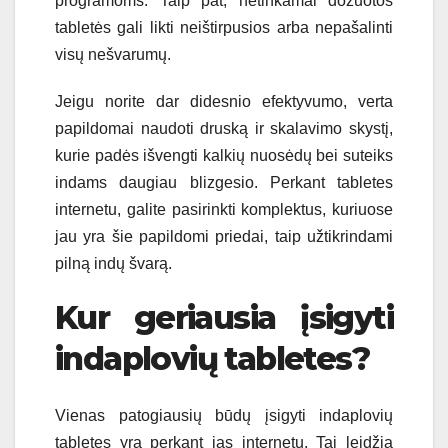
programoms. Taip pat, netinkamai dozuotos
tabletės gali likti neištirpusios arba nepašalinti
visų nešvarumų.
Jeigu norite dar didesnio efektyvumo, verta
papildomai naudoti druską ir skalavimo skystį,
kurie padės išvengti kalkių nuosėdų bei suteiks
indams daugiau blizgesio. Perkant tabletes
internetu, galite pasirinkti komplektus, kuriuose
jau yra šie papildomi priedai, taip užtikrindami
pilną indų švarą.
Kur geriausia įsigyti
indaplovių tabletes?
Vienas patogiausių būdų įsigyti indaplovių
tabletes yra perkant jas internetu. Tai leidžia