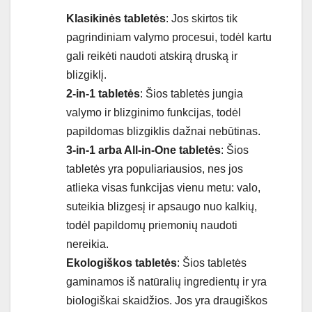
Klasikinės tabletės
: Jos skirtos tik
pagrindiniam valymo procesui, todėl kartu
gali reikėti naudoti atskirą druską ir
blizgiklį.
2-in-1 tabletės
: Šios tabletės jungia
valymo ir blizginimo funkcijas, todėl
papildomas blizgiklis dažnai nebūtinas.
3-in-1 arba All-in-One tabletės
: Šios
tabletės yra populiariausios, nes jos
atlieka visas funkcijas vienu metu: valo,
suteikia blizgesį ir apsaugo nuo kalkių,
todėl papildomų priemonių naudoti
nereikia.
Ekologiškos tabletės
: Šios tabletės
gaminamos iš natūralių ingredientų ir yra
biologiškai skaidžios. Jos yra draugiškos