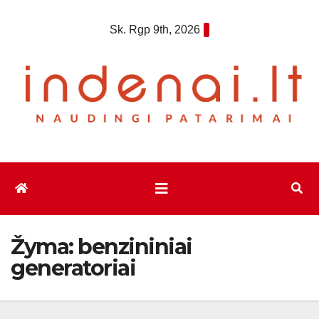
Eiti
Sk. Rgp 9th, 2026
prie
turinio
Žyma:
benzininiai
generatoriai