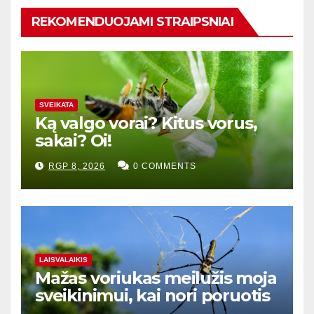
REKOMENDUOJAMI STRAIPSNIAI
SVEIKATA
Ką valgo vorai? Kitus vorus,
sakai? Oi!
RGP 8, 2026
0 COMMENTS
LAISVALAIKIS
Mažas voriukas meilužis moja
sveikinimui, kai nori poruotis