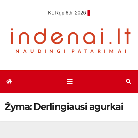
Eiti
Kt. Rgp 6th, 2026
prie
turinio
Žyma:
Derlingiausi agurkai