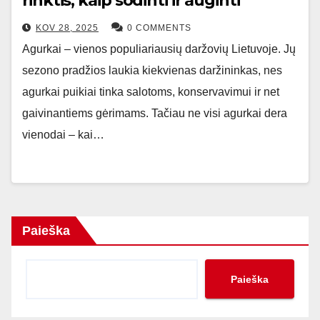
rinktis, kaip sodinti ir auginti
KOV 28, 2025
0 COMMENTS
Agurkai – vienos populiariausių daržovių Lietuvoje. Jų
sezono pradžios laukia kiekvienas daržininkas, nes
agurkai puikiai tinka salotoms, konservavimui ir net
gaivinantiems gėrimams. Tačiau ne visi agurkai dera
vienodai – kai…
Paieška
Paieška