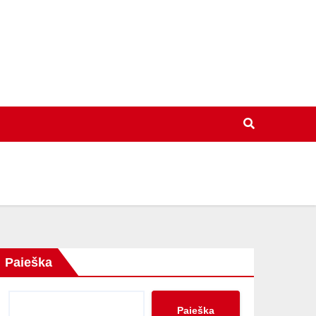
Paieška
Paieška