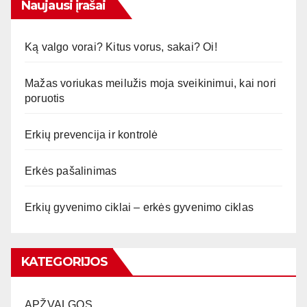
Naujausi įrašai
Ką valgo vorai? Kitus vorus, sakai? Oi!
Mažas voriukas meilužis moja sveikinimui, kai nori
poruotis
Erkių prevencija ir kontrolė
Erkės pašalinimas
Erkių gyvenimo ciklai – erkės gyvenimo ciklas
KATEGORIJOS
APŽVALGOS