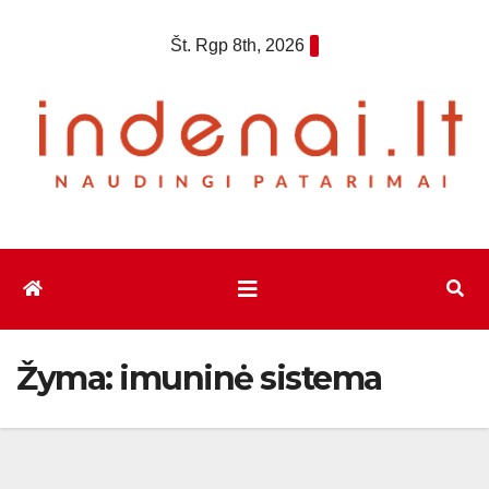
Eiti
Št. Rgp 8th, 2026
prie
turinio
Žyma:
imuninė sistema