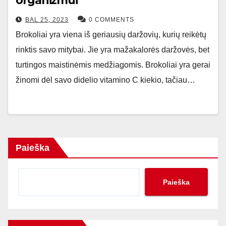
organizmui
BAL 25, 2023
0 COMMENTS
Brokoliai yra viena iš geriausių daržovių, kurių reikėtų
rinktis savo mitybai. Jie yra mažakalorės daržovės, bet
turtingos maistinėmis medžiagomis. Brokoliai yra gerai
žinomi dėl savo didelio vitamino C kiekio, tačiau…
Paieška
Paieška