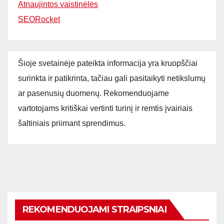
Atnaujintos vaistinėlės
SEORocket
Šioje svetainėje pateikta informacija yra kruopščiai
surinkta ir patikrinta, tačiau gali pasitaikyti netikslumų
ar pasenusių duomenų. Rekomenduojame
vartotojams kritiškai vertinti turinį ir remtis įvairiais
šaltiniais priimant sprendimus.
REKOMENDUOJAMI STRAIPSNIAI