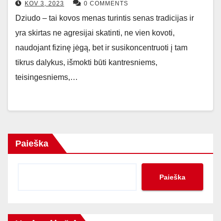
KOV 3, 2023
0 COMMENTS
Dziudo – tai kovos menas turintis senas tradicijas ir
yra skirtas ne agresijai skatinti, ne vien kovoti,
naudojant fizinę jėgą, bet ir susikoncentruoti į tam
tikrus dalykus, išmokti būti kantresniems,
teisingesniems,…
Paieška
Paieška