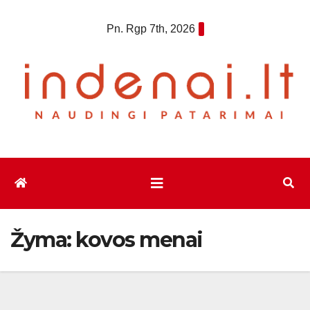
Eiti
Pn. Rgp 7th, 2026
prie
turinio
Žyma:
kovos menai