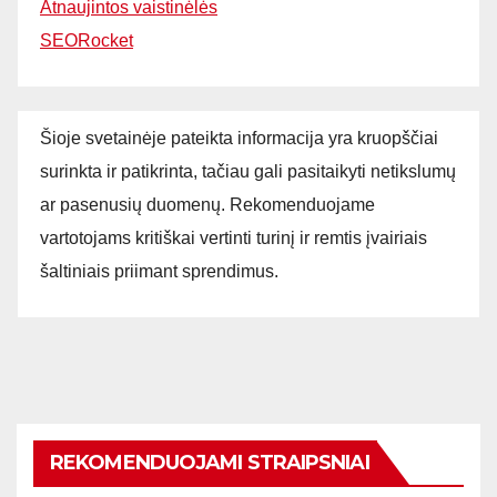
Atnaujintos vaistinėlės
SEORocket
Šioje svetainėje pateikta informacija yra kruopščiai
surinkta ir patikrinta, tačiau gali pasitaikyti netikslumų
ar pasenusių duomenų. Rekomenduojame
vartotojams kritiškai vertinti turinį ir remtis įvairiais
šaltiniais priimant sprendimus.
REKOMENDUOJAMI STRAIPSNIAI