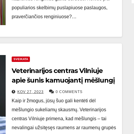
populiarios skelbimų puslapiuose paslaugos,
praverčiančios renginiuose?…
SVEIKATA
Veterinarijos centras Vilniuje
apie šunis kamuojantį mėšlungį
KOV 27, 2023
0 COMMENTS
Kaip ir žmogus, jūsų šuo gali kentėti dėl
mėšlungio sukeliamų skausmų. Veterinarijos
centras Vilniuje primena, kad mėšlungis – tai
nevalingai užsitęsęs raumens ar raumenų grupės