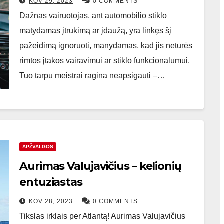
KOV 29, 2023
0 COMMENTS
Dažnas vairuotojas, ant automobilio stiklo
matydamas įtrūkimą ar įdaužą, yra linkęs šį
pažeidimą ignoruoti, manydamas, kad jis neturės
rimtos įtakos vairavimui ar stiklo funkcionalumui.
Tuo tarpu meistrai ragina neapsigauti –…
APŽVALGOS
Aurimas Valujavičius – kelionių
entuziastas
KOV 28, 2023
0 COMMENTS
Tikslas irklais per Atlantą! Aurimas Valujavičius