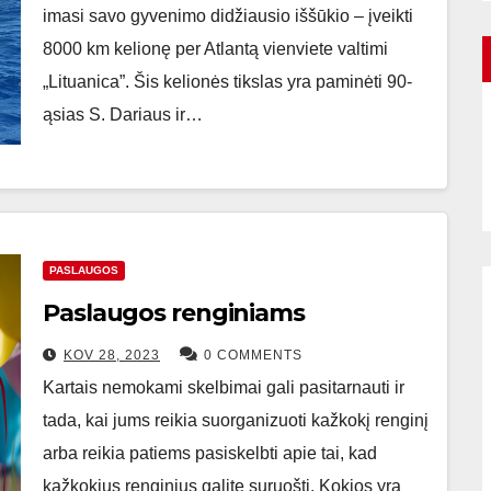
imasi savo gyvenimo didžiausio iššūkio – įveikti
8000 km kelionę per Atlantą vienviete valtimi
„Lituanica”. Šis kelionės tikslas yra paminėti 90-
ąsias S. Dariaus ir…
PASLAUGOS
Paslaugos renginiams
KOV 28, 2023
0 COMMENTS
Kartais nemokami skelbimai gali pasitarnauti ir
tada, kai jums reikia suorganizuoti kažkokį renginį
arba reikia patiems pasiskelbti apie tai, kad
kažkokius renginius galite suruošti. Kokios yra