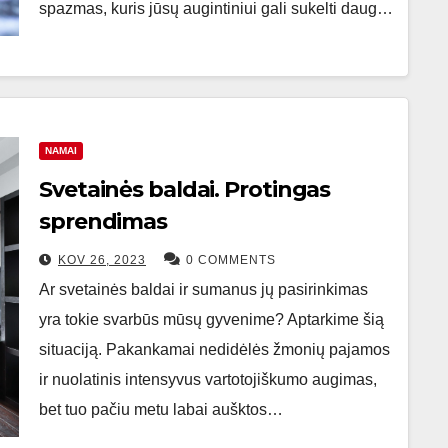
spazmas, kuris jūsų augintiniui gali sukelti daug…
NAMAI
Svetainės baldai. Protingas
sprendimas
KOV 26, 2023
0 COMMENTS
Ar svetainės baldai ir sumanus jų pasirinkimas
yra tokie svarbūs mūsų gyvenime? Aptarkime šią
situaciją. Pakankamai nedidėlės žmonių pajamos
ir nuolatinis intensyvus vartotojiškumo augimas,
bet tuo pačiu metu labai aušktos…