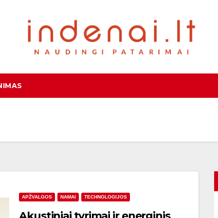
NIMAS
APŽVALGOS
NAMAI
TECHNOLOGIJOS
Akustiniai tyrimai ir energinis