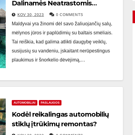
Dalinamės Neatrastomis
Vietomis Ir Paplūdymiais
KOV 30, 2023
0 COMMENTS
Maldyvai yra žinomi dėl savo žaliuojančių salų,
mėlynos jūros ir paplūdimių su baltais smėliais.
Tai reiškia, kad galima atlikti daugybę veiklų,
susijusių su vandeniu, įskaitant nerūpestingus
plaukimus ir šnorkelio dėvėjimą,…
AUTOMOBILIAI
PASLAUGOS
Kodėl reikalingas automobilių
stiklų įtrūkimų remontas?