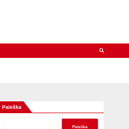
Paieška
Paieška