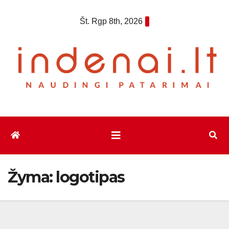
Eiti
Št. Rgp 8th, 2026
prie
turinio
Žyma:
logotipas