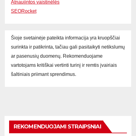
Atnaujintos vaistinėlės
SEORocket
Šioje svetainėje pateikta informacija yra kruopščiai
surinkta ir patikrinta, tačiau gali pasitaikyti netikslumų
ar pasenusių duomenų. Rekomenduojame
vartotojams kritiškai vertinti turinį ir remtis įvairiais
šaltiniais priimant sprendimus.
REKOMENDUOJAMI STRAIPSNIAI