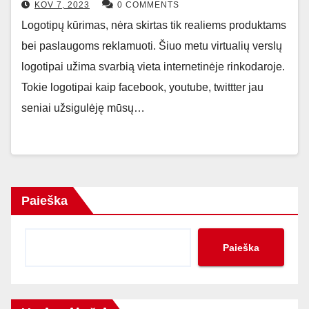
KOV 7, 2023
0 COMMENTS
Logotipų kūrimas, nėra skirtas tik realiems produktams
bei paslaugoms reklamuoti. Šiuo metu virtualių verslų
logotipai užima svarbią vieta internetinėje rinkodaroje.
Tokie logotipai kaip facebook, youtube, twittter jau
seniai užsigulėję mūsų…
Paieška
Paieška