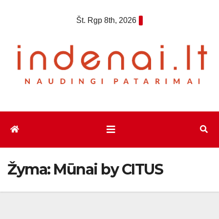
Eiti
Št. Rgp 8th, 2026
prie
turinio
Žyma:
Mūnai by CITUS