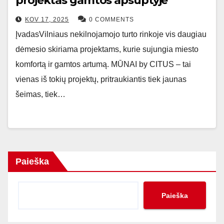
projektas gamtos apsuptyje
KOV 17, 2025
0 COMMENTS
ĮvadasVilniaus nekilnojamojo turto rinkoje vis daugiau
dėmesio skiriama projektams, kurie sujungia miesto
komfortą ir gamtos artumą. MŪNAI by CITUS – tai
vienas iš tokių projektų, pritraukiantis tiek jaunas
šeimas, tiek…
Paieška
Paieška