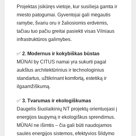
Projektas įsikūręs vietoje, kur susilieja gamta ir
miesto patogumai. Gyventojai gali mėgautis
ramybe, švariu oru ir žaliosiomis erdvėmis,
tačiau tuo pačiu greitai pasiekti visas Vilniaus
infrastruktūros galimybes.
✅
2. Modernus ir kokybiškas būstas
MŪNAI by CITUS namai yra sukurti pagal
aukštus architektūrinius ir technologinius
standartus, užtikrinant komfortą, estetiką ir
ilgaamžiškumą.
✅
3. Tvarumas ir ekologiškumas
Daugelis šiuolaikinių NT projektų orientuojasi į
energijos taupymą ir ekologiškus sprendimus.
MŪNAI ne išimtis – čia gali būti naudojamos
saulės energijos sistemos, efektyvios šildymo