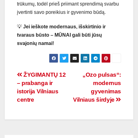
trūkumų, todėl prieš priimant sprendimą svarbu
įvertinti savo poreikius ir gyvenimo būdą.
💡
Jei ieškote modernaus, išskirtinio ir
tvaraus būsto – MŪNAI gali būti jūsų
svajonių namai!
Navigacija
ŽYGIMANTŲ 12
„Ozo pulsas“:
– prabanga ir
modernus
tarp
istorija Vilniaus
gyvenimas
įrašų
centre
Vilniaus širdyje