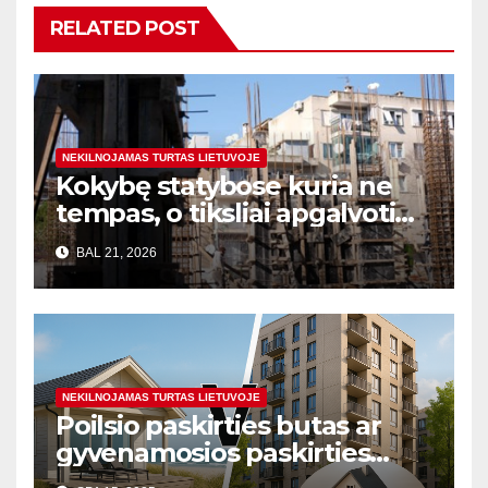
RELATED POST
NEKILNOJAMAS TURTAS LIETUVOJE
Kokybę statybose kuria ne
tempas, o tiksliai apgalvoti
sprendimai
BAL 21, 2026
NEKILNOJAMAS TURTAS LIETUVOJE
Poilsio paskirties butas ar
gyvenamosios paskirties
būstas: skirtumai, privalumai