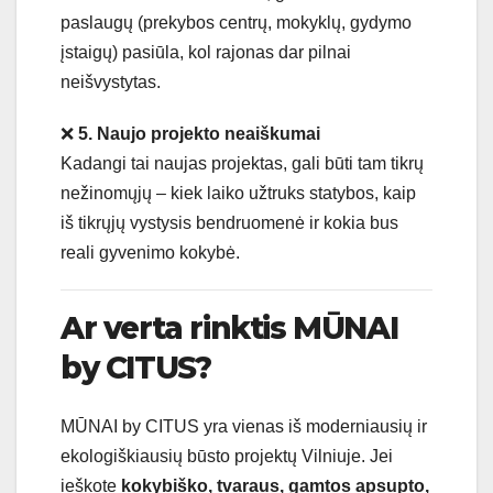
paslaugų (prekybos centrų, mokyklų, gydymo
įstaigų) pasiūla, kol rajonas dar pilnai
neišvystytas.
❌
5. Naujo projekto neaiškumai
Kadangi tai naujas projektas, gali būti tam tikrų
nežinomųjų – kiek laiko užtruks statybos, kaip
iš tikrųjų vystysis bendruomenė ir kokia bus
reali gyvenimo kokybė.
Ar verta rinktis MŪNAI
by CITUS?
MŪNAI by CITUS yra vienas iš moderniausių ir
ekologiškiausių būsto projektų Vilniuje. Jei
ieškote
kokybiško, tvaraus, gamtos apsupto,