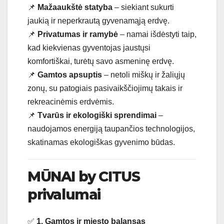
📌
Mažaaukštė statyba
– siekiant sukurti
jaukią ir neperkrautą gyvenamąją erdvę.
📌
Privatumas ir ramybė
– namai išdėstyti taip,
kad kiekvienas gyventojas jaustųsi
komfortiškai, turėtų savo asmeninę erdvę.
📌
Gamtos apsuptis
– netoli miškų ir žaliųjų
zonų, su patogiais pasivaikščiojimų takais ir
rekreacinėmis erdvėmis.
📌
Tvarūs ir ekologiški sprendimai
–
naudojamos energiją taupančios technologijos,
skatinamas ekologiškas gyvenimo būdas.
MŪNAI by CITUS
privalumai
✅
1. Gamtos ir miesto balansas