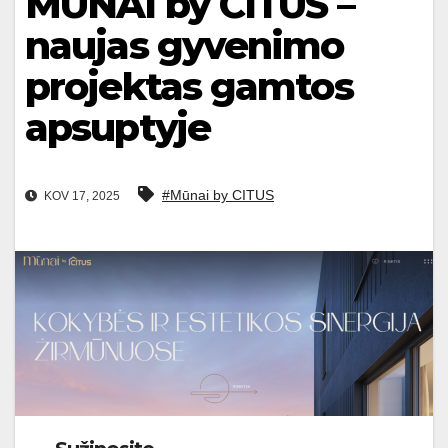
MŪNAI by CITUS –
naujas gyvenimo
projektas gamtos
apsuptyje
#Mūnai by CITUS
KOV 17, 2025