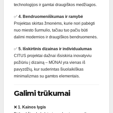
technologijos ir gamtai draugiškos medžiagos.
✅
4. Bendruomeniškumas ir ramybė
Projektas skirtas žmonėms, kurie nori pabėgti
nuo miesto šurmulio, tačiau tuo pačiu būti
dalimi modernios ir draugiškos bendruomenės.
✅
5. Išskirtinis dizainas ir individualumas
CITUS projektai dažnai išsiskiria inovatyviu
požiūriu į dizainą – MŪNAI yra vienas iš
pavyzdžių, kur suderintas šiuolaikiškas
minimalizmas su gamtos elementais.
Galimi trūkumai
❌
1. Kainos lygis