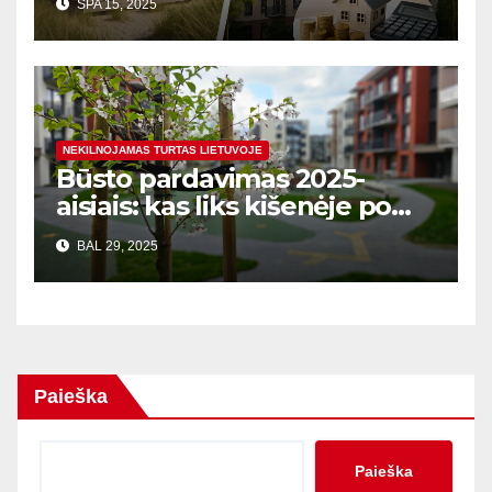
SPA 15, 2025
ir rizikos
NEKILNOJAMAS TURTAS LIETUVOJE
Būsto pardavimas 2025-
aisiais: kas liks kišenėje po
mokesčių?
BAL 29, 2025
Paieška
Paieška