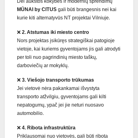
Dėl aukštos kokybės ir modernių sprendimų
MŪNAI by CITUS
gali būti brangesnis nei kai
kurie kiti alternatyvūs NT projektai Vilniuje.
❌
2. Atstumas iki miesto centro
Nors projektas įsikūręs strategiškai patogioje
vietoje, kai kuriems gyventojams jis gali atrodyti
per toli nuo pagrindinių miesto taškų,
darboviečių ar mokyklų.
❌
3. Viešojo transporto trūkumas
Jei vietovė nėra pakankamai išvystyta
transporto atžvilgiu, gyventojams gali kilti
nepatogumų, ypač jei jie neturi nuosavo
automobilio.
❌
4. Ribota infrastruktūra
Priklausomai nuo vietovės, gali būti ribota