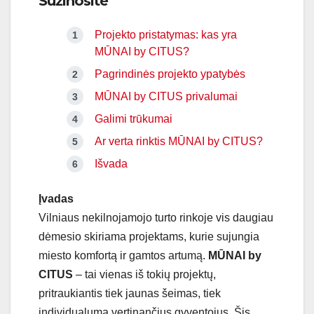
Sužinosite
Projekto pristatymas: kas yra
MŪNAI by CITUS?
Pagrindinės projekto ypatybės
MŪNAI by CITUS privalumai
Galimi trūkumai
Ar verta rinktis MŪNAI by CITUS?
Išvada
Įvadas
Vilniaus nekilnojamojo turto rinkoje vis daugiau
dėmesio skiriama projektams, kurie sujungia
miesto komfortą ir gamtos artumą.
MŪNAI by
CITUS
– tai vienas iš tokių projektų,
pritraukiantis tiek jaunas šeimas, tiek
individualumą vertinančius gyventojus. Šis