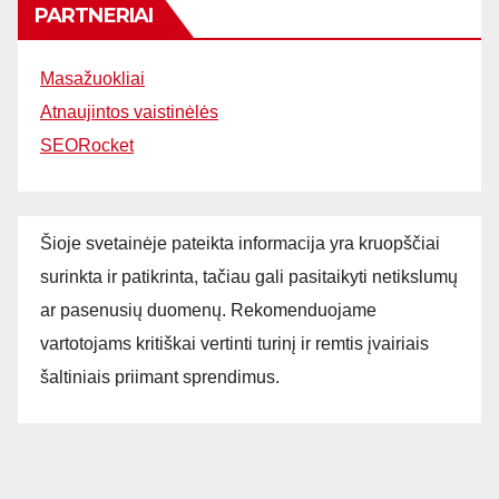
PARTNERIAI
Masažuokliai
Atnaujintos vaistinėlės
SEORocket
Šioje svetainėje pateikta informacija yra kruopščiai
surinkta ir patikrinta, tačiau gali pasitaikyti netikslumų
ar pasenusių duomenų. Rekomenduojame
vartotojams kritiškai vertinti turinį ir remtis įvairiais
šaltiniais priimant sprendimus.