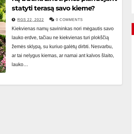
statyti terasą savo kieme?
RGS 22, 2022
0 COMMENTS
Kiekvienas namų savininkas nori mėgautis savo
lauko erdve, tačiau ne kiekvienas turi plokščią
žemės sklypą, su kuriuo galėtų dirbti. Nesvarbu,
ar tai nelygus kiemas, ar namai ant kalvos šlaito,
lauko…