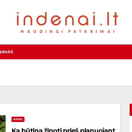
NIMAS
NAMAI
Ką būtina žinoti prieš planuojant