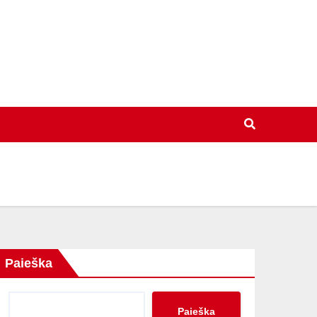
Paieška
Paieška