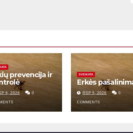
KATA
ių prevencija ir
SVEIKATA
ntrolė
Erkės pašalinim
GP 6, 2026
0
RGP 5, 2026
0
MENTS
COMMENTS