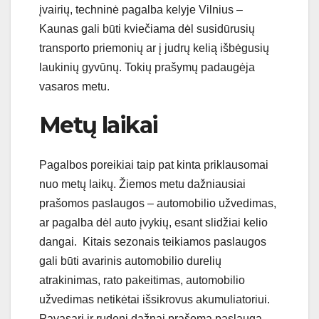
įvairių, techninė pagalba kelyje Vilnius –
Kaunas gali būti kviečiama dėl susidūrusių
transporto priemonių ar į judrų kelią išbėgusių
laukinių gyvūnų. Tokių prašymų padaugėja
vasaros metu.
Metų laikai
Pagalbos poreikiai taip pat kinta priklausomai
nuo metų laikų. Žiemos metu dažniausiai
prašomos paslaugos – automobilio užvedimas,
ar pagalba dėl auto įvykių, esant slidžiai kelio
dangai. Kitais sezonais teikiamos paslaugos
gali būti avarinis automobilio durelių
atrakinimas, rato pakeitimas, automobilio
užvedimas netikėtai išsikrovus akumuliatoriui.
Pavasarį ir rudenį dažnai prašoma paslauga –