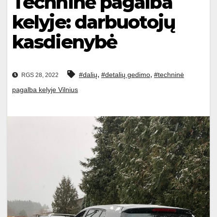
Techninė pagalba
kelyje: darbuotojų
kasdienybė
,
,
#dalių
#detalių gedimo
#techninė
RGS 28, 2022
pagalba kelyje Vilnius