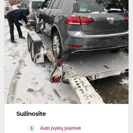
Sužinosite
Auto įvykių įvairovė