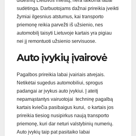
didesnių Lietuvos miestų, nėra laikoma labai
sudėtinga. Darbuotojams dažnai prireikia įveikti
žymiai ilgesnius atstumus, kai transporto
priemonę reikia parvežti iš užsienio, nes
automobilį taisyti Lietuvoje kartais yra pigiau
nei jį remontuoti užsienio servisuose.
Auto įvykių įvairovė
Pagalbos prireikia labai įvairiais atvejais.
Netikėtai sugedus automobiliui, sprogus
padangai ar įvykus auto įvykiui. Į ateitį
nepamąstantys vairuotojai techninę pagalbą
kartais kviečia pasibaigus kurui, o kartais jos
prireikia tiesiog nusipirkus naują transporto
priemonę, kuri dar neturi valstybinių numerių.
Auto įvykių taip pat pasitaiko labai