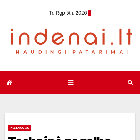
Eiti
Tr. Rgp 5th, 2026
prie
turinio
PASLAUGOS