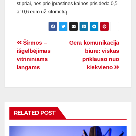
stipriai, nes prie įprastinės kainos prisideda 0,5
ar 0,6 euro už kilometrą.
Navigacija
Širmos –
Gera komunikacija
išgelbėjimas
biure: viskas
tarp
vitrininiams
priklauso nuo
įrašų
langams
kiekvieno
RELATED POST