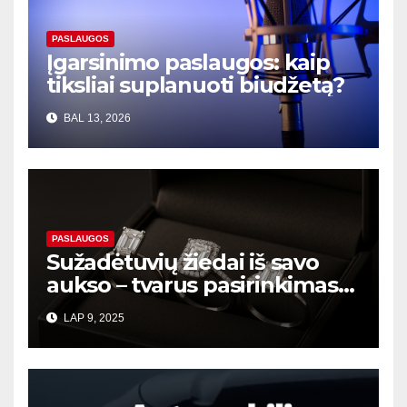
PASLAUGOS
Įgarsinimo paslaugos: kaip
tiksliai suplanuoti biudžetą?
BAL 13, 2026
PASLAUGOS
Sužadėtuvių žiedai iš savo
aukso – tvarus pasirinkimas
šiuolaikinei porai
LAP 9, 2025