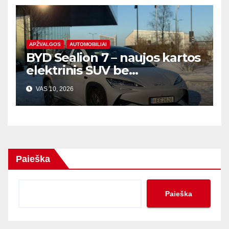
APŽVALGOS
AUTOMOBILIAI
BYD Sealion 7 – naujos kartos
elektrinis SUV be
kompromisų
VAS 10, 2026
Paieška
Paieška