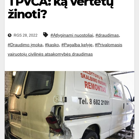
TPVCA: ką vertėtų
žinoti?
,
,
#Atlyginami nuostoliai
#draudimas
RGS 28, 2022
,
,
,
#Draudimo įmoka
#kasko
#Pagalba kelyje
#Privalomasis
vairuotojų civilinės atsakomybės draudimas