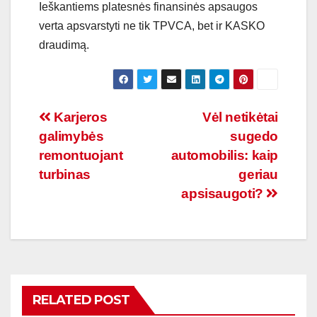
Ieškantiems platesnės finansinės apsaugos
verta apsvarstyti ne tik TPVCA, bet ir KASKO
draudimą.
Navigacija
Karjeros
Vėl netikėtai
galimybės
sugedo
tarp
remontuojant
automobilis: kaip
įrašų
turbinas
geriau
apsisaugoti?
RELATED POST