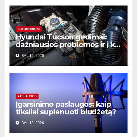
AUTOMOBILIAI
Hyundai Tucson gedimai:
dažniausios problemos ir į ką
atkreipti dėmesį prieš
BAL 15, 2026
perkant
PASLAUGOS
Įgarsinimo paslaugos: kaip
tiksliai suplanuoti biudžetą?
BAL 13, 2026