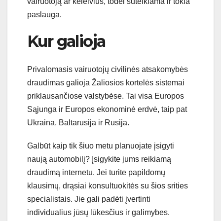
vairuotoją ar keleivius, todėl suteikiama ir tokia
paslauga.
Kur galioja
Privalomasis vairuotojų civilinės atsakomybės
draudimas galioja Žaliosios kortelės sistemai
priklausančiose valstybėse. Tai visa Europos
Sąjunga ir Europos ekonominė erdvė, taip pat
Ukraina, Baltarusija ir Rusija.
Galbūt kaip tik šiuo metu planuojate įsigyti
naują automobilį? Įsigykite jums reikiamą
draudimą internetu. Jei turite papildomų
klausimų, drąsiai konsultuokitės su šios srities
specialistais. Jie gali padėti įvertinti
individualius jūsų lūkesčius ir galimybes.