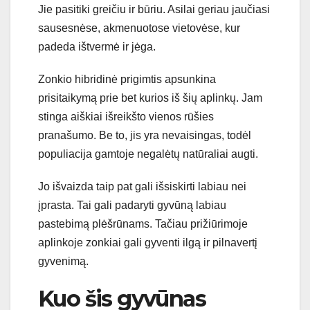
Jie pasitiki greičiu ir būriu. Asilai geriau jaučiasi
sausesnėse, akmenuotose vietovėse, kur
padeda ištvermė ir jėga.
Zonkio hibridinė prigimtis apsunkina
prisitaikymą prie bet kurios iš šių aplinkų. Jam
stinga aiškiai išreikšto vienos rūšies
pranašumo. Be to, jis yra nevaisingas, todėl
populiacija gamtoje negalėtų natūraliai augti.
Jo išvaizda taip pat gali išsiskirti labiau nei
įprasta. Tai gali padaryti gyvūną labiau
pastebimą plėšrūnams. Tačiau prižiūrimoje
aplinkoje zonkiai gali gyventi ilgą ir pilnavertį
gyvenimą.
Kuo šis gyvūnas