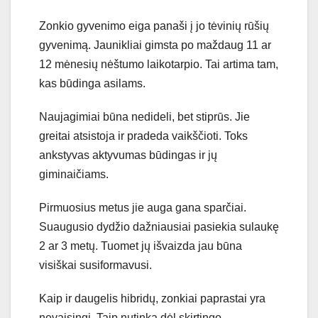
Zonkio gyvenimo eiga panaši į jo tėvinių rūšių
gyvenimą. Jaunikliai gimsta po maždaug 11 ar
12 mėnesių nėštumo laikotarpio. Tai artima tam,
kas būdinga asilams.
Naujagimiai būna nedideli, bet stiprūs. Jie
greitai atsistoja ir pradeda vaikščioti. Toks
ankstyvas aktyvumas būdingas ir jų
giminaičiams.
Pirmuosius metus jie auga gana sparčiai.
Suaugusio dydžio dažniausiai pasiekia sulaukę
2 ar 3 metų. Tuomet jų išvaizda jau būna
visiškai susiformavusi.
Kaip ir daugelis hibridų, zonkiai paprastai yra
nevaisingi. Taip nutinka dėl skirtingo