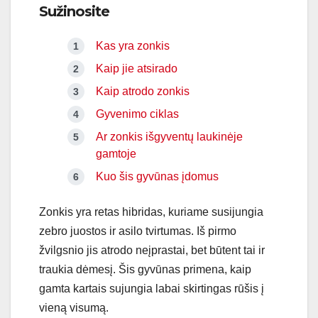
Sužinosite
Kas yra zonkis
Kaip jie atsirado
Kaip atrodo zonkis
Gyvenimo ciklas
Ar zonkis išgyventų laukinėje
gamtoje
Kuo šis gyvūnas įdomus
Zonkis yra retas hibridas, kuriame susijungia
zebro juostos ir asilo tvirtumas. Iš pirmo
žvilgsnio jis atrodo neįprastai, bet būtent tai ir
traukia dėmesį. Šis gyvūnas primena, kaip
gamta kartais sujungia labai skirtingas rūšis į
vieną visumą.