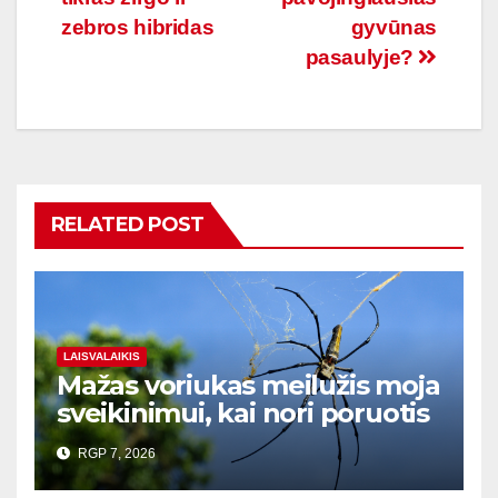
tarp
zebros hibridas
gyvūnas
įrašų
pasaulyje?
RELATED POST
LAISVALAIKIS
Mažas voriukas meilužis moja
sveikinimui, kai nori poruotis
RGP 7, 2026