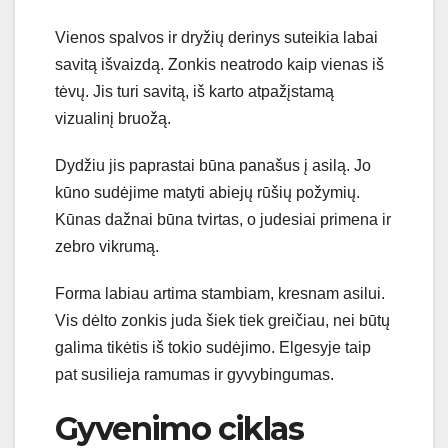
Vienos spalvos ir dryžių derinys suteikia labai
savitą išvaizdą. Zonkis neatrodo kaip vienas iš
tėvų. Jis turi savitą, iš karto atpažįstamą
vizualinį bruožą.
Dydžiu jis paprastai būna panašus į asilą. Jo
kūno sudėjime matyti abiejų rūšių požymių.
Kūnas dažnai būna tvirtas, o judesiai primena ir
zebro vikrumą.
Forma labiau artima stambiam, kresnam asilui.
Vis dėlto zonkis juda šiek tiek greičiau, nei būtų
galima tikėtis iš tokio sudėjimo. Elgesyje taip
pat susilieja ramumas ir gyvybingumas.
Gyvenimo ciklas