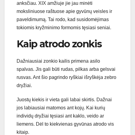
anksčiau. XIX amžiuje jie jau minėti
moksliniuose raštuose apie gyvūnų veisles ir
paveldimumą. Tai rodo, kad susidomėjimas
tokiomis kryžminimo formomis tęsiasi seniai.
Kaip atrodo zonkis
Dažniausiai zonkio kailis primena asilo
spalvas. Jis gali būti rudas, pilkas arba gelsvai
rusvas. Ant šio pagrindo ryškiai išryškėja zebro
dryžiai.
Juostų kiekis ir vieta gali labai skirtis. Dažnai
jos labiausiai matomos ant kojų. Kai kurių
individų dryžiai tęsiasi ant kaklo, veido ar
liemens. Dėl to kiekvienas gyvūnas atrodo vis
kitaip.