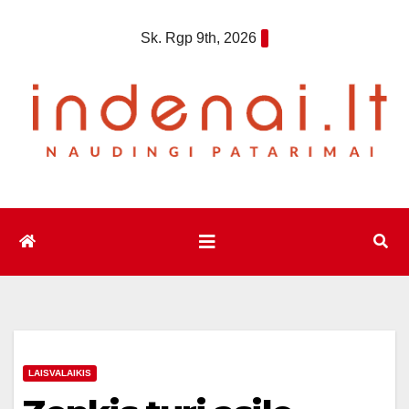
Eiti
Sk. Rgp 9th, 2026
prie
turinio
LAISVALAIKIS