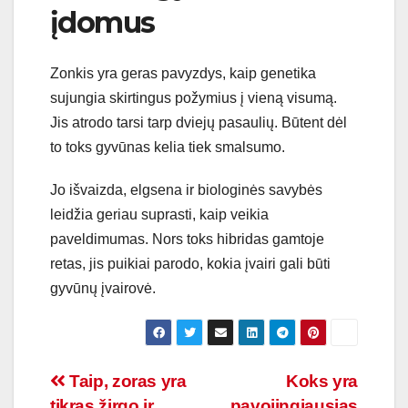
įdomus
Zonkis yra geras pavyzdys, kaip genetika
sujungia skirtingus požymius į vieną visumą.
Jis atrodo tarsi tarp dviejų pasaulių. Būtent dėl
to toks gyvūnas kelia tiek smalsumo.
Jo išvaizda, elgsena ir biologinės savybės
leidžia geriau suprasti, kaip veikia
paveldimumas. Nors toks hibridas gamtoje
retas, jis puikiai parodo, kokia įvairi gali būti
gyvūnų įvairovė.
Navigacija
Taip, zoras yra
Koks yra
tikras žirgo ir
pavojingiausias