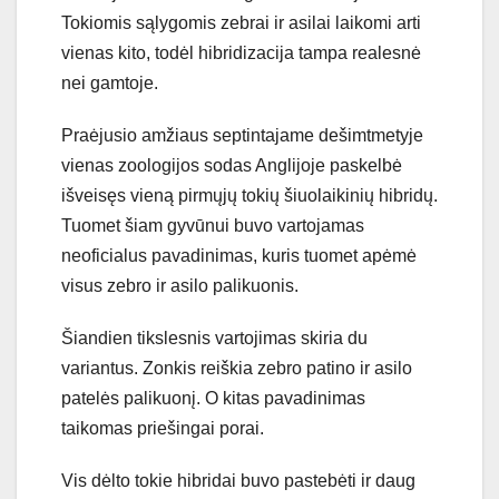
Tokiomis sąlygomis zebrai ir asilai laikomi arti
vienas kito, todėl hibridizacija tampa realesnė
nei gamtoje.
Praėjusio amžiaus septintajame dešimtmetyje
vienas zoologijos sodas Anglijoje paskelbė
išveisęs vieną pirmųjų tokių šiuolaikinių hibridų.
Tuomet šiam gyvūnui buvo vartojamas
neoficialus pavadinimas, kuris tuomet apėmė
visus zebro ir asilo palikuonis.
Šiandien tikslesnis vartojimas skiria du
variantus. Zonkis reiškia zebro patino ir asilo
patelės palikuonį. O kitas pavadinimas
taikomas priešingai porai.
Vis dėlto tokie hibridai buvo pastebėti ir daug