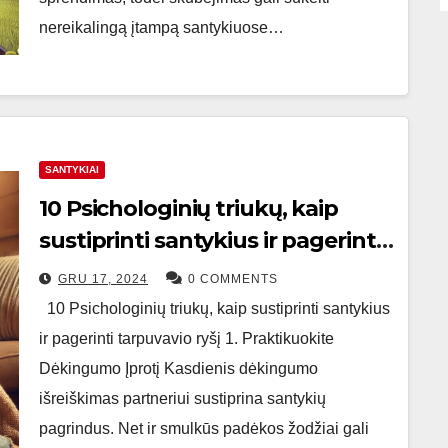
nereikalingą įtampą santykiuose…
SANTYKIAI
10 Psichologinių triukų, kaip
sustiprinti santykius ir pagerinti
tarpuvavio ryšį
GRU 17, 2024
0 COMMENTS
10 Psichologinių triukų, kaip sustiprinti santykius
ir pagerinti tarpuvavio ryšį 1. Praktikuokite
Dėkingumo Įprotį Kasdienis dėkingumo
išreiškimas partneriui sustiprina santykių
pagrindus. Net ir smulkūs padėkos žodžiai gali