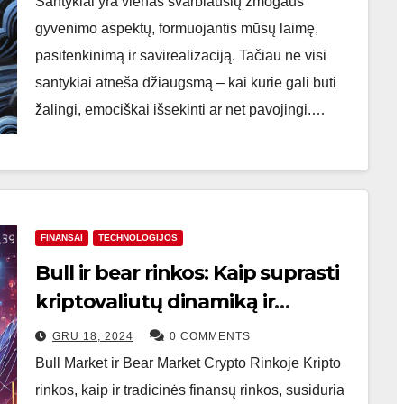
Santykiai yra vienas svarbiausių žmogaus
gyvenimo aspektų, formuojantis mūsų laimę,
pasitenkinimą ir savirealizaciją. Tačiau ne visi
santykiai atneša džiaugsmą – kai kurie gali būti
žalingi, emociškai išsekinti ar net pavojingi.…
FINANSAI
TECHNOLOGIJOS
Bull ir bear rinkos: Kaip suprasti
kriptovaliutų dinamiką ir
pasinaudoti Santa Rally
GRU 18, 2024
0 COMMENTS
galimybėmis
Bull Market ir Bear Market Crypto Rinkoje Kripto
rinkos, kaip ir tradicinės finansų rinkos, susiduria