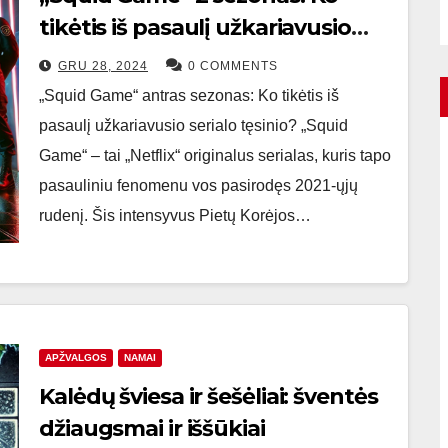
tikėtis iš pasaulį užkariavusio
serialo tęsinio?
GRU 28, 2024
0 COMMENTS
„Squid Game“ antras sezonas: Ko tikėtis iš
pasaulį užkariavusio serialo tęsinio? „Squid
Game“ – tai „Netflix“ originalus serialas, kuris tapo
pasauliniu fenomenu vos pasirodęs 2021-ųjų
rudenį. Šis intensyvus Pietų Korėjos…
APŽVALGOS
NAMAI
Kalėdų šviesa ir šešėliai: šventės
džiaugsmai ir iššūkiai