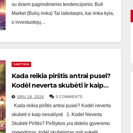
su dviem pagrindinėmis tendencijomis: Bull
Market (Bulių rinka) Tai laikotarpis, kai rinka kyla,
o investuotojų…
SANTYKIAI
Kada reikia pirštis antrai pusei?
Kodėl neverta skubėti ir kaip
nesuklysti
GRU 18, 2024
0 COMMENTS
Kada reikia pirštis antrai pusei? Kodėl neverta
skubėti ir kaip nesuklysti 1. Kodėl Neverta
Skubėti Pirštis? Piršlybos yra didelis gyvenimo
sprendimas, todėl skubėjimas gali sukelti