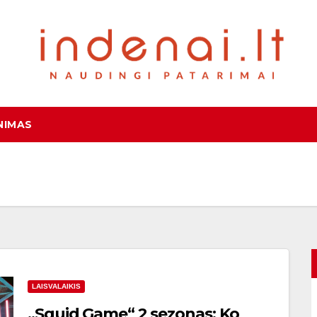
NIMAS
LAISVALAIKIS
„Squid Game“ 2 sezonas: Ko