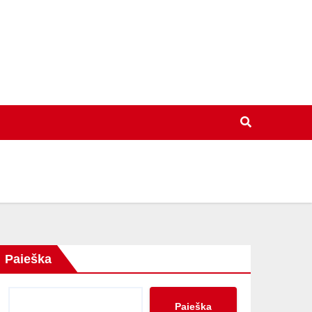
Paieška
Paieška