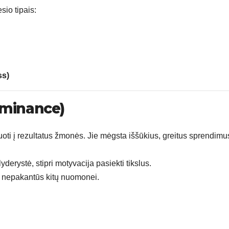
sio tipais:
ss)
ominance)
uoti į rezultatus žmonės. Jie mėgsta iššūkius, greitus sprendimus
derystė, stipri motyvacija pasiekti tikslus.
i, nepakantūs kitų nuomonei.