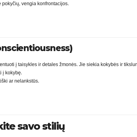
e pokyčių, vengia konfrontacijos.
onscientiousness)
rientuoti į taisykles ir detales žmonės. Jie siekia kokybės ir tiksl
i į kokybę.
tiški ar nelankstūs.
ite savo stilių