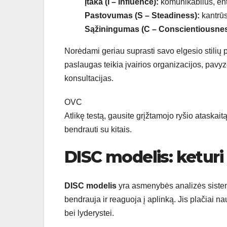
Įtaka (I – Influence):
komunikabilūs, entu
Pastovumas (S – Steadiness):
kantrūs
Sąžiningumas (C – Conscientiousnes
Norėdami geriau suprasti savo elgesio stilių p
paslaugas teikia įvairios organizacijos, pavy
konsultacijas.
OVC
Atlikę testą, gausite grįžtamojo ryšio ataskaitą
bendrauti su kitais.
DISC modelis: keturi 
DISC modelis
yra asmenybės analizės sistem
bendrauja ir reaguoja į aplinką. Jis plačiai
bei lyderystei.