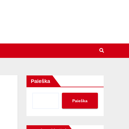
Paieška
Paieška