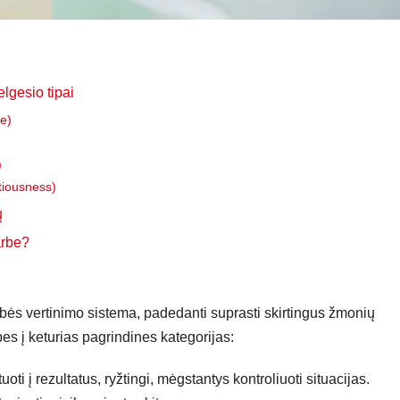
elgesio tipai
e)
)
tiousness)
ų
arbe?
s vertinimo sistema, padedanti suprasti skirtingus žmonių
es į keturias pagrindines kategorijas:
uoti į rezultatus, ryžtingi, mėgstantys kontroliuoti situacijas.