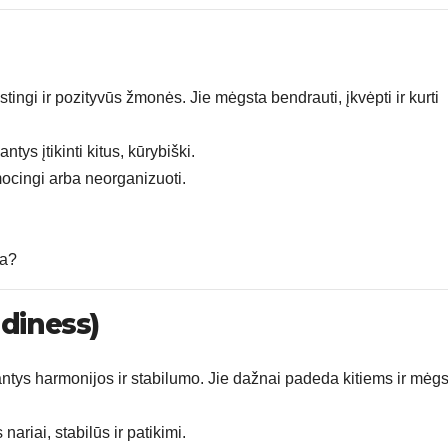
ingi ir pozityvūs žmonės. Jie mėgsta bendrauti, įkvėpti ir kurti
ys įtikinti kitus, kūrybiški.
mocingi arba neorganizuoti.
ia?
adiness)
antys harmonijos ir stabilumo. Jie dažnai padeda kitiems ir mėgs
ariai, stabilūs ir patikimi.