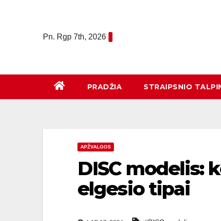
Eiti
prie
turinio
Pn. Rgp 7th, 2026
PRADŽIA
STRAIPSNIO TALPI
APŽVALGOS
DISC modelis: k
elgesio tipai