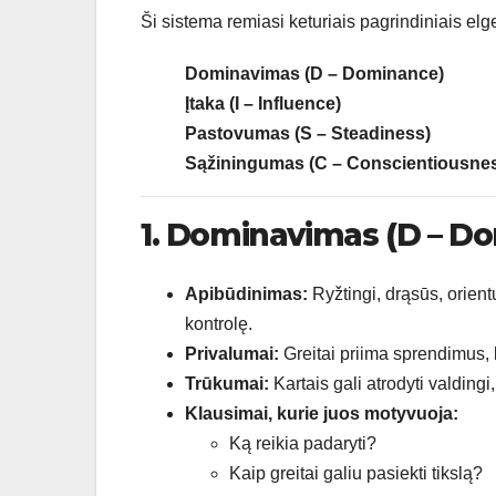
Ši sistema remiasi keturiais pagrindiniais elge
Dominavimas (D – Dominance)
Įtaka (I – Influence)
Pastovumas (S – Steadiness)
Sąžiningumas (C – Conscientiousne
1. Dominavimas (D – D
Apibūdinimas:
Ryžtingi, drąsūs, orient
kontrolę.
Privalumai:
Greitai priima sprendimus, ly
Trūkumai:
Kartais gali atrodyti valding
Klausimai, kurie juos motyvuoja:
Ką reikia padaryti?
Kaip greitai galiu pasiekti tikslą?