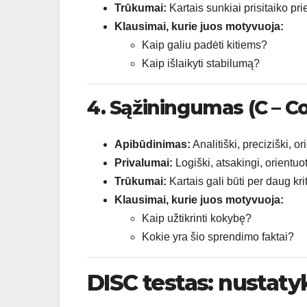
Trūkumai:
Kartais sunkiai prisitaiko pri
Klausimai, kurie juos motyvuoja:
Kaip galiu padėti kitiems?
Kaip išlaikyti stabilumą?
4. Sąžiningumas (C – C
Apibūdinimas:
Analitiški, preciziški, o
Privalumai:
Logiški, atsakingi, orientuot
Trūkumai:
Kartais gali būti per daug kri
Klausimai, kurie juos motyvuoja:
Kaip užtikrinti kokybę?
Kokie yra šio sprendimo faktai?
DISC testas: nustatyk