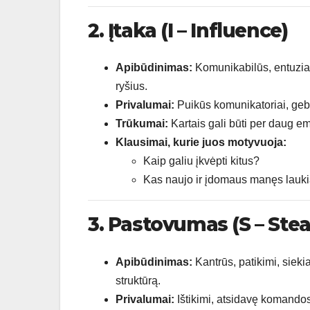
2. Įtaka (I – Influence)
Apibūdinimas:
Komunikabilūs, entuziast
ryšius.
Privalumai:
Puikūs komunikatoriai, gebant
Trūkumai:
Kartais gali būti per daug e
Klausimai, kurie juos motyvuoja:
Kaip galiu įkvėpti kitus?
Kas naujo ir įdomaus manęs lauk
3. Pastovumas (S – Ste
Apibūdinimas:
Kantrūs, patikimi, sieki
struktūrą.
Privalumai:
Ištikimi, atsidavę komandos n