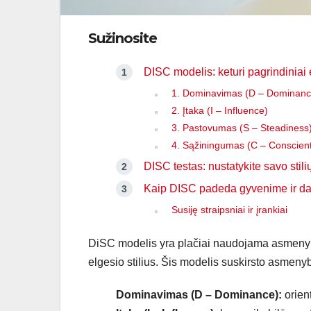
Sužinosite
DISC modelis: keturi pagrindiniai 
1. Dominavimas (D – Dominanc
2. Įtaka (I – Influence)
3. Pastovumas (S – Steadiness
4. Sąžiningumas (C – Conscien
DISC testas: nustatykite savo stili
Kaip DISC padeda gyvenime ir d
Susiję straipsniai ir įrankiai
DiSC modelis yra plačiai naudojama asmenybė
elgesio stilius. Šis modelis suskirsto asmenyb
Dominavimas (D – Dominance):
orient