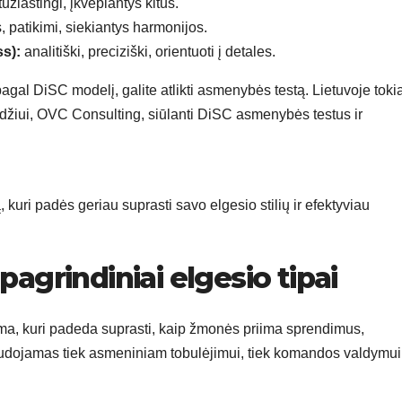
ziastingi, įkvepiantys kitus.
, patikimi, siekiantys harmonijos.
s):
analitiški, preciziški, orientuoti į detales.
agal DiSC modelį, galite atlikti asmenybės testą. Lietuvoje toki
zdžiui, OVC Consulting, siūlanti DiSC asmenybės testus ir
, kuri padės geriau suprasti savo elgesio stilių ir efektyviau
pagrindiniai elgesio tipai
a, kuri padeda suprasti, kaip žmonės priima sprendimus,
 naudojamas tiek asmeniniam tobulėjimui, tiek komandos valdymui