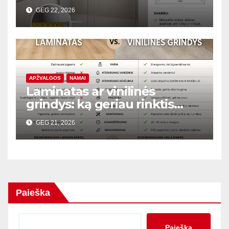
GEG 22, 2026
APŽVALGOS
NAMAI
Laminatas ar vinilinės
grindys: ką geriau rinktis
butui?
GEG 21, 2026
Paieška
Paieška