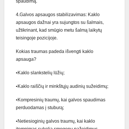
spaudimą.
4.Galvos apsaugos stabilizavimas: Kaklo
apsaugos dažnai yra sujungtos su šalmais,
užtikrinant, kad smūgio metu šalmą laikytų
teisingoje pozicijoje.
Kokias traumas padeda išvengti kaklo
apsauga?
•Kaklo slankstelių lūžių;
•Kaklo raiščių ir minkštųjų audinių sužeidimų;
•Kompresinių traumų, kai galvos spaudimas
perduodamas į stuburą;
•Netiesioginių galvos traumų, kai kaklo
įtempimas sukelia smegenų pažeidimus.