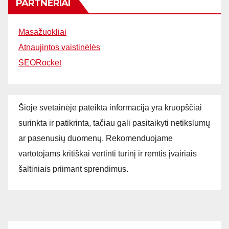
PARTNERIAI
Masažuokliai
Atnaujintos vaistinėlės
SEORocket
Šioje svetainėje pateikta informacija yra kruopščiai
surinkta ir patikrinta, tačiau gali pasitaikyti netikslumų
ar pasenusių duomenų. Rekomenduojame
vartotojams kritiškai vertinti turinį ir remtis įvairiais
šaltiniais priimant sprendimus.