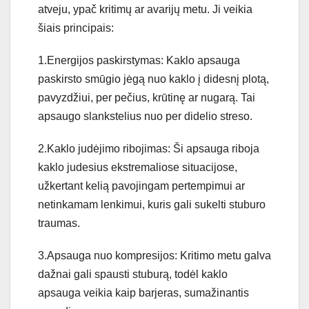
atveju, ypač kritimų ar avarijų metu. Ji veikia
šiais principais:
1.Energijos paskirstymas: Kaklo apsauga
paskirsto smūgio jėgą nuo kaklo į didesnį plotą,
pavyzdžiui, per pečius, krūtinę ar nugarą. Tai
apsaugo slankstelius nuo per didelio streso.
2.Kaklo judėjimo ribojimas: Ši apsauga riboja
kaklo judesius ekstremaliose situacijose,
užkertant kelią pavojingam pertempimui ar
netinkamam lenkimui, kuris gali sukelti stuburo
traumas.
3.Apsauga nuo kompresijos: Kritimo metu galva
dažnai gali spausti stuburą, todėl kaklo
apsauga veikia kaip barjeras, sumažinantis