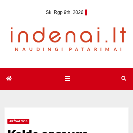
Eiti
Sk. Rgp 9th, 2026
prie
turinio
APŽVALGOS