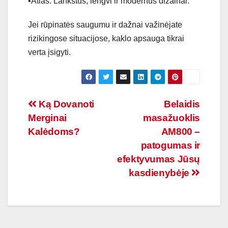
•Atlas: Lankstūs, lengvi ir modernūs dizainai.
Jei rūpinatės saugumu ir dažnai važinėjate
rizikingose situacijose, kaklo apsauga tikrai
verta įsigyti.
Navigacija
Ką Dovanoti
Belaidis
Merginai
masažuoklis
tarp
Kalėdoms?
AM800 –
įrašų
patogumas ir
efektyvumas Jūsų
kasdienybėje