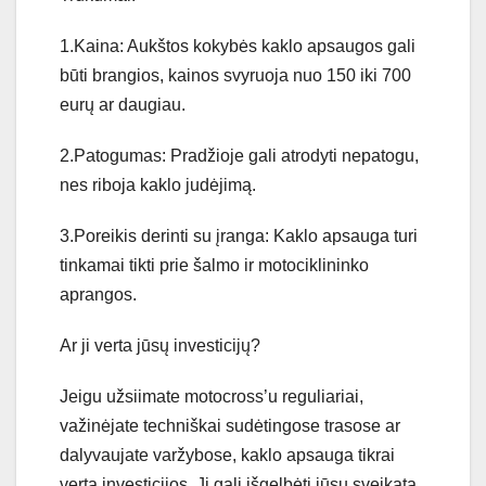
1.Kaina: Aukštos kokybės kaklo apsaugos gali
būti brangios, kainos svyruoja nuo 150 iki 700
eurų ar daugiau.
2.Patogumas: Pradžioje gali atrodyti nepatogu,
nes riboja kaklo judėjimą.
3.Poreikis derinti su įranga: Kaklo apsauga turi
tinkamai tikti prie šalmo ir motociklininko
aprangos.
Ar ji verta jūsų investicijų?
Jeigu užsiimate motocross’u reguliariai,
važinėjate techniškai sudėtingose trasose ar
dalyvaujate varžybose, kaklo apsauga tikrai
verta investicijos. Ji gali išgelbėti jūsų sveikatą