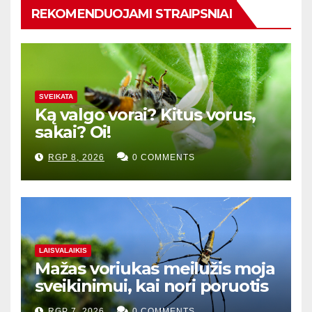
REKOMENDUOJAMI STRAIPSNIAI
SVEIKATA
Ką valgo vorai? Kitus vorus,
sakai? Oi!
RGP 8, 2026
0 COMMENTS
LAISVALAIKIS
Mažas voriukas meilužis moja
sveikinimui, kai nori poruotis
RGP 7, 2026
0 COMMENTS