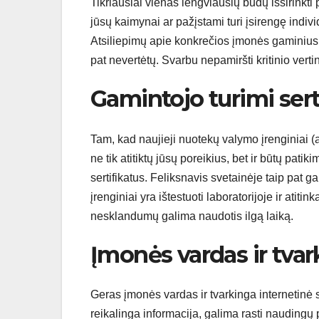
Tikriausiai vienas lengviausių būdų išsirinkti
jūsų kaimynai ar pažįstami turi įsirengę indiv
Atsiliepimų apie konkrečios įmonės gaminius daž
pat nevertėtų. Svarbu nepamiršti kritinio vertin
Gamintojo turimi sert
Tam, kad naujieji nuotekų valymo įrenginiai (at
ne tik atitiktų jūsų poreikius, bet ir būtų patiki
sertifikatus. Feliksnavis svetainėje taip pat g
įrenginiai yra ištestuoti laboratorijoje ir atit
nesklandumų galima naudotis ilgą laiką.
Įmonės vardas ir tvar
Geras įmonės vardas ir tvarkinga internetinė s
reikalinga informacija, galima rasti naudingų p