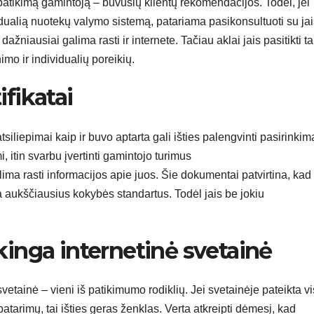
 patikimą gamintoją – buvusių klientų rekomendacijos. Todėl, jei
idualią nuotekų valymo sistemą, patariama pasikonsultuoti su jai
niausiai galima rasti ir internete. Tačiau aklai jais pasitikti ta
imo ir individualių poreikių.
ifikatai
siliepimai kaip ir buvo aptarta gali išties palengvinti pasirinkim
mi, itin svarbu įvertinti gamintojo turimus
alima rasti informacijos apie juos. Šie dokumentai patvirtina, kad
inka aukščiausius kokybės standartus. Todėl jais be jokiu
kinga internetinė svetainė
vetainė – vieni iš patikimumo rodiklių. Jei svetainėje pateikta v
atarimų, tai išties geras ženklas. Verta atkreipti dėmesį, kad