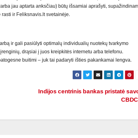
svarba jau aptarta anksčiau) būtų išsamiai aprašyti, supažindina
rasti ir Feliksnavis.lt svetainėje.
darbą ir gali pasiūlyti optimalų individualių nuotekų tvarkymo
enginių, drąsiai į juos kreipkitės internetu arba telefonu.
atogesne buitimi – juk tai padaryti išties pakankamai lengva.
Indijos centrinis bankas pristatė sav
CBD