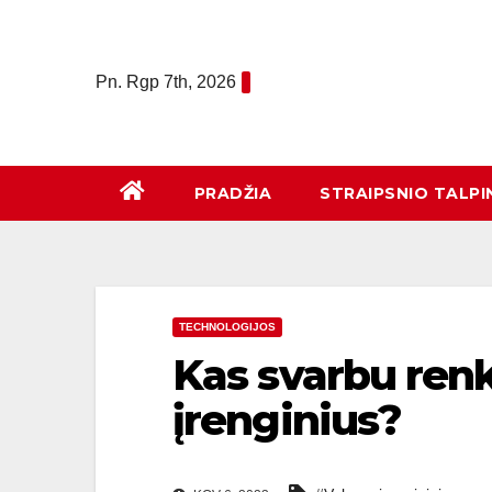
Eiti
prie
turinio
Pn. Rgp 7th, 2026
PRADŽIA
STRAIPSNIO TALPI
TECHNOLOGIJOS
Kas svarbu ren
įrenginius?