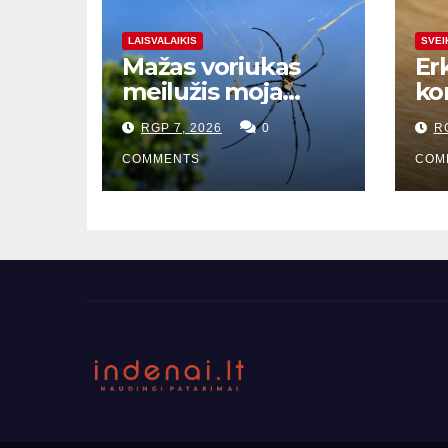
LAISVALAIKIS
SVEI
Mažas voriukas
Erk
meilužis moja
ko
sveikinimui, kai
RGP 7, 2026
0
R
nori poruotis
COMMENTS
COM