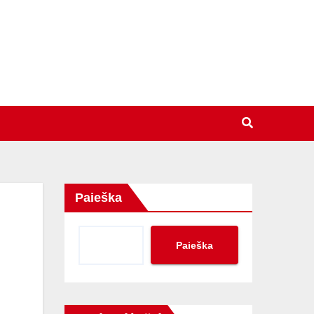
Paieška
Paieška