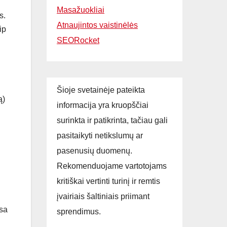
Masažuokliai
s.
Atnaujintos vaistinėlės
ip
SEORocket
Šioje svetainėje pateikta
ą)
informacija yra kruopščiai
surinkta ir patikrinta, tačiau gali
pasitaikyti netikslumų ar
pasenusių duomenų.
Rekomenduojame vartotojams
kritiškai vertinti turinį ir remtis
įvairiais šaltiniais priimant
isa
sprendimus.