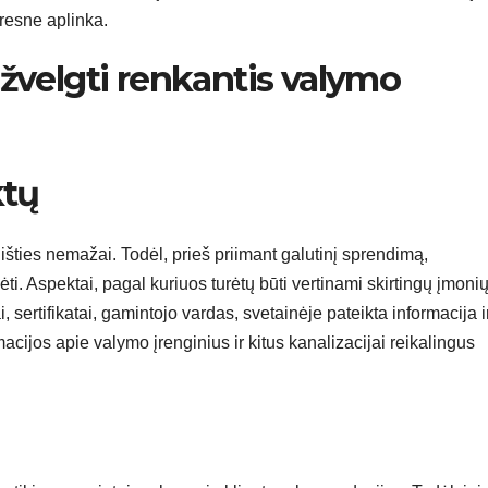
resne aplinka.
sižvelgti renkantis valymo
ktų
išties nemažai. Todėl, prieš priimant galutinį sprendimą,
 Aspektai, pagal kuriuos turėtų būti vertinami skirtingų įmoni
 sertifikatai, gamintojo vardas, svetainėje pateikta informacija ir
rmacijos apie valymo įrenginius ir kitus kanalizacijai reikalingus