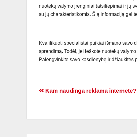
nuotekų valymo įrenginiai (atsiliepimai ir jų 
su jų charakteristikomis. Šią informaciją galite 
Kvalifikuoti specialistai puikiai išmano savo 
sprendimą. Todėl, jei ieškote nuotekų valymo įr
Palengvinkite savo kasdienybę ir džiaukitės p
Navigacija
Kam naudinga reklama internete?
tarp
įrašų