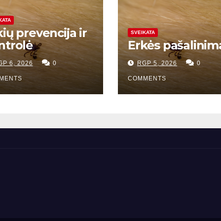
KATA
ių prevencija ir
SVEIKATA
ntrolė
Erkės pašalinim
GP 6, 2026
0
RGP 5, 2026
0
MENTS
COMMENTS