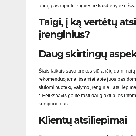
būdų pasirūpinti lengvesne kasdienybe ir šva
Taigi, į ką vertėtų at
įrenginius?
Daug skirtingų aspe
Šiais laikais savo prekes siūlančių gamintojų 
rekomenduojama išsamiai apie juos pasidomėti.
siūlomi nuotekų valymo įrenginiai: atsiliepimai,
t. Feliksnavis galite rasti daug aktualios info
komponentus.
Klientų atsiliepimai