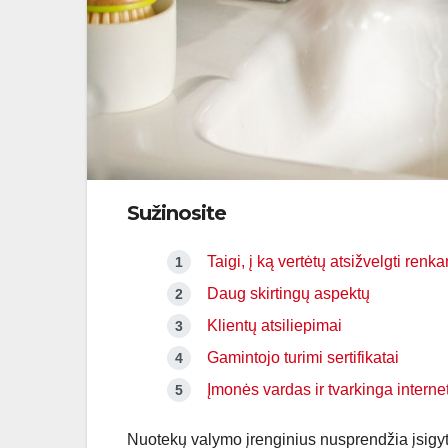
Sužinosite
Taigi, į ką vertėtų atsižvelgti renk
Daug skirtingų aspektų
Klientų atsiliepimai
Gamintojo turimi sertifikatai
Įmonės vardas ir tvarkinga interne
Nuotekų valymo įrenginius nusprendžia įsigyt