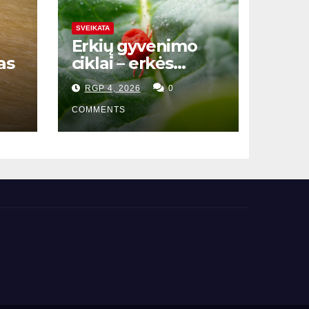
SVEIKATA
Erkių gyvenimo
as
ciklai – erkės
gyvenimo ciklas
RGP 4, 2026
0
COMMENTS