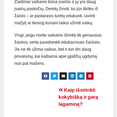
Žaidimai vaikams būna įvairūs ir jų yra daug
įvairių paskirčių. Derėtų žinoti, ko jūs tikitės iš
žaislo – ar pastarasis turėtų edukuoti, lavinti
mažylį ar tiesiog kuriam laikui užimti vaiką.
Visgi, jeigu norite vaikams išrinkti tik geriausius
žaislus, verta pasidomėti edukaciniais žaislais.
Jie ne tik užima vaikus, bet ir turi itin daug
privalumų, kai kalbama apie įgūdžių ugdymą
nuo pat mažens.
Navigacija
Kaip išsirinkti
kokybišką ir gerą
tarp
lagaminą?
įrašų