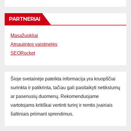
PARTNERIAI
Masažuokliai
Atnaujintos vaistinėlės
SEORocket
Šioje svetainėje pateikta informacija yra kruopščiai
surinkta ir patikrinta, tačiau gali pasitaikyti netikslumų
ar pasenusių duomenų. Rekomenduojame
vartotojams kritiškai vertinti turinį ir remtis įvairiais
šaltiniais priimant sprendimus.