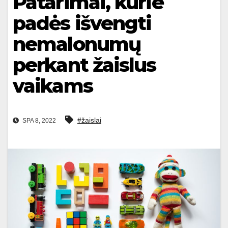
Patarimai, kurie
padės išvengti
nemalonumų
perkant žaislus
vaikams
#žaislai
SPA 8, 2022