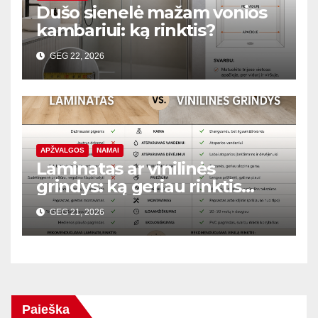
Dušo sienelė mažam vonios
kambariui: ką rinktis?
GEG 22, 2026
APŽVALGOS
NAMAI
Laminatas ar vinilinės
grindys: ką geriau rinktis
butui?
GEG 21, 2026
Paieška