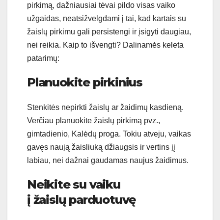
pirkimą, dažniausiai tėvai pildo visas vaiko
užgaidas, neatsižvelgdami į tai, kad kartais su
žaislų pirkimu gali persistengi ir įsigyti daugiau,
nei reikia. Kaip to išvengti? Dalinamės keleta
patarimų:
Planuokite pirkinius
Stenkitės nepirkti žaislų ar žaidimų kasdieną.
Verčiau planuokite žaislų pirkimą pvz.,
gimtadienio, Kalėdų proga. Tokiu atveju, vaikas
gavęs naują žaisliuką džiaugsis ir vertins jį
labiau, nei dažnai gaudamas naujus žaidimus.
Neikite su vaiku
į
žaislų
parduotuvę