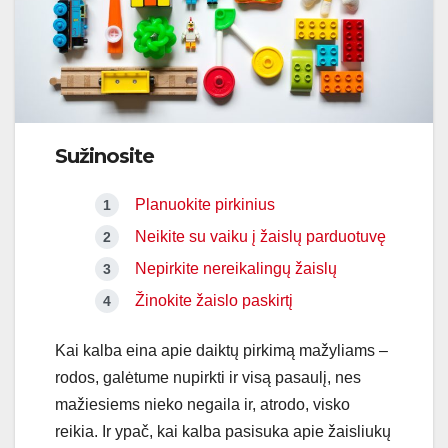
Sužinosite
Planuokite pirkinius
Neikite su vaiku į žaislų parduotuvę
Nepirkite nereikalingų žaislų
Žinokite žaislo paskirtį
Kai kalba eina apie daiktų pirkimą mažyliams –
rodos, galėtume nupirkti ir visą pasaulį, nes
mažiesiems nieko negaila ir, atrodo, visko
reikia. Ir ypač, kai kalba pasisuka apie žaisliukų