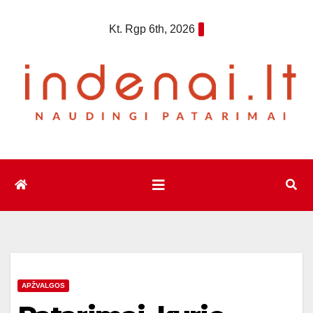
Eiti
Kt. Rgp 6th, 2026
prie
turinio
APŽVALGOS