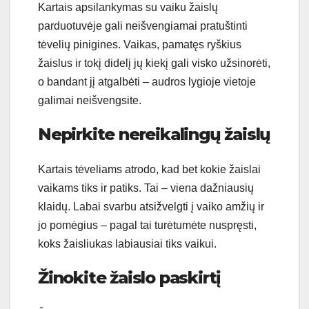
Kartais apsilankymas su vaiku žaislų
parduotuvėje gali neišvengiamai pratuštinti
tėvelių pinigines. Vaikas, pamatęs ryškius
žaislus ir tokį didelį jų kiekį gali visko užsinorėti,
o bandant jį atgalbėti – audros lygioje vietoje
galimai neišvengsite.
Nepirkite
nereikalingų žaislų
Kartais tėveliams atrodo, kad bet kokie žaislai
vaikams tiks ir patiks. Tai – viena dažniausių
klaidų. Labai svarbu atsižvelgti į vaiko amžių ir
jo pomėgius – pagal tai turėtumėte nuspręsti,
koks žaisliukas labiausiai tiks vaikui.
Žinokite žaislo paskirtį