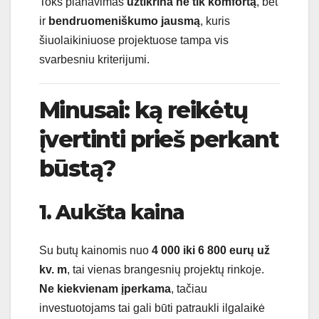
Toks planavimas
užtikrina ne tik komfortą
, bet
ir
bendruomeniškumo jausmą
, kuris
šiuolaikiniuose projektuose tampa vis
svarbesniu kriterijumi.
Minusai: ką reikėtų
įvertinti prieš perkant
būstą?
1. Aukšta kaina
Su butų kainomis nuo
4 000 iki 6 800 eurų už
kv. m
, tai vienas brangesnių projektų rinkoje.
Ne kiekvienam įperkama
, tačiau
investuotojams tai gali būti patraukli ilgalaikė