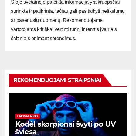
Šioje svetainėje pateikta informacija yra kruopščiai
surinkta ir patikrinta, tačiau gali pasitaikyti netikslumų
ar pasenusių duomenų. Rekomenduojame
vartotojams kritiškai vertinti turinį ir remtis įvairiais
šaltiniais priimant sprendimus.
REKOMENDUOJAMI STRAIPSNIAI
LAISVALAIKIS
Kodėl skorpionai švyti po UV
šviesa