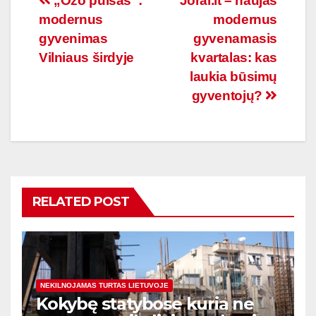
Navigacija
„Ozo pulsas“:
Jorai.lt – naujas
modernus
modernus
tarp
gyvenimas
gyvenamasis
įrašų
Vilniaus širdyje
kvartalas: kas
laukia būsimų
gyventojų?
RELATED POST
NEKILNOJAMAS TURTAS LIETUVOJE
Kokybę statybose kuria ne