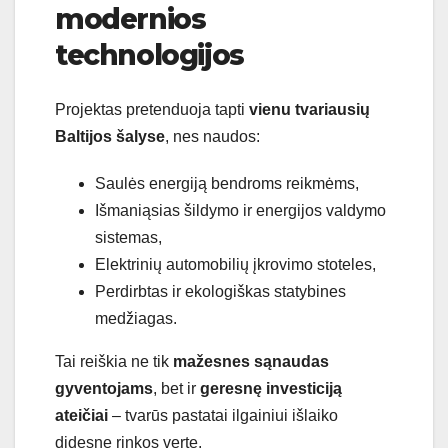
modernios
technologijos
Projektas pretenduoja tapti
vienu tvariausių
Baltijos šalyse
, nes naudos:
Saulės energiją bendroms reikmėms,
Išmaniąsias šildymo ir energijos valdymo
sistemas,
Elektrinių automobilių įkrovimo stoteles,
Perdirbtas ir ekologiškas statybines
medžiagas.
Tai reiškia ne tik
mažesnes sąnaudas
gyventojams
, bet ir
geresnę investiciją
ateičiai
– tvarūs pastatai ilgainiui išlaiko
didesnę rinkos vertę.