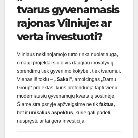
tvarus gyvenamasis
rajonas Vilniuje: ar
verta investuoti?
Vilniaus nekilnojamojo turto rinka nuolat auga,
o nauji projektai siūlo vis daugiau inovatyvių
sprendimų tiek gyvenimo kokybei, tiek tvarumui.
Vienas iš tokių –
„Sakai“
, ambicingas „Darnu
Group“ projektas, kuris pretenduoja tapti vienu
moderniausių gyvenamųjų kvartalų sostinėje.
Šiame straipsnyje apžvelgsime ne tik
faktus
,
bet ir
unikalius aspektus
, kurie gali padėti
nuspręsti, ar tai gera investicija.