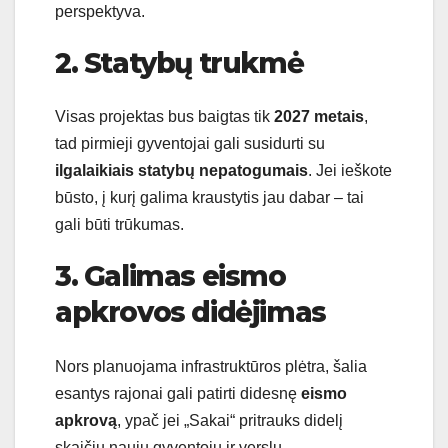
perspektyva.
2. Statybų trukmė
Visas projektas bus baigtas tik
2027 metais
,
tad pirmieji gyventojai gali susidurti su
ilgalaikiais statybų nepatogumais
. Jei ieškote
būsto, į kurį galima kraustytis jau dabar – tai
gali būti trūkumas.
3. Galimas eismo
apkrovos didėjimas
Nors planuojama infrastruktūros plėtra, šalia
esantys rajonai gali patirti didesnę
eismo
apkrovą
, ypač jei „Sakai“ pritrauks didelį
skaičių naujų gyventojų ir verslų.