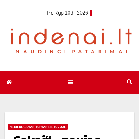
Eiti
Pr. Rgp 10th, 2026
prie
turinio
NEKILNOJAMAS TURTAS LIETUVOJE