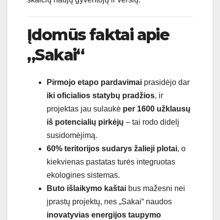
Įdomūs faktai apie
„Sakai“
Pirmojo etapo pardavimai
prasidėjo dar
iki oficialios statybų pradžios
, ir
projektas jau sulaukė
per 1600 užklausų
iš potencialių pirkėjų
– tai rodo didelį
susidomėjimą.
60% teritorijos sudarys žalieji plotai
, o
kiekvienas pastatas turės integruotas
ekologines sistemas.
Buto išlaikymo kaštai
bus mažesni nei
įprastų projektų, nes „Sakai“ naudos
inovatyvias energijos taupymo