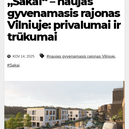
„Sakai“ – naujas
gyvenamasis rajonas
Vilniuje: privalumai ir
trūkumai
,
#naujas gyvenamasis rajonas Vilniuje
KOV 14, 2025
#Sakai