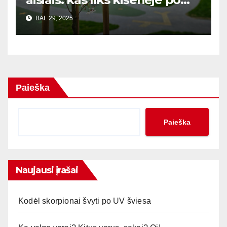
mokesčių?
BAL 29, 2025
Paieška
Paieška
Naujausi įrašai
Kodėl skorpionai švyti po UV šviesa