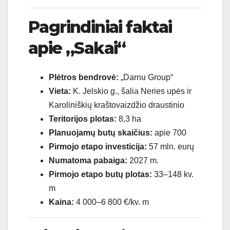
Pagrindiniai faktai
apie „Sakai“
Plėtros bendrovė:
„Darnu Group“
Vieta:
K. Jelskio g., šalia Neries upės ir
Karoliniškių kraštovaizdžio draustinio
Teritorijos plotas:
8,3 ha
Planuojamų butų skaičius:
apie 700
Pirmojo etapo investicija:
57 mln. eurų
Numatoma pabaiga:
2027 m.
Pirmojo etapo butų plotas:
33–148 kv.
m
Kaina:
4 000–6 800 €/kv. m