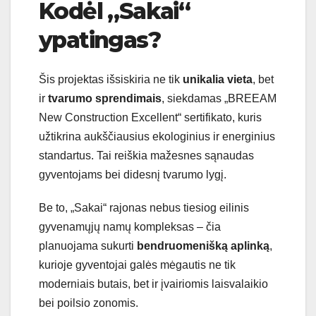
Kodėl „Sakai“
ypatingas?
Šis projektas išsiskiria ne tik
unikalia vieta
, bet
ir
tvarumo sprendimais
, siekdamas „BREEAM
New Construction Excellent“ sertifikato, kuris
užtikrina aukščiausius ekologinius ir energinius
standartus. Tai reiškia mažesnes sąnaudas
gyventojams bei didesnį tvarumo lygį.
Be to, „Sakai“ rajonas nebus tiesiog eilinis
gyvenamųjų namų kompleksas – čia
planuojama sukurti
bendruomenišką aplinką
,
kurioje gyventojai galės mėgautis ne tik
moderniais butais, bet ir įvairiomis laisvalaikio
bei poilsio zonomis.