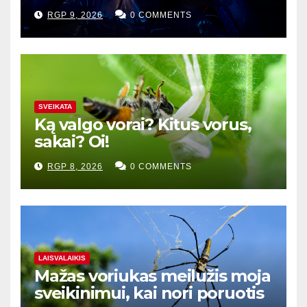
RGP 9, 2026
0 COMMENTS
SVEIKATA
Ką valgo vorai? Kitus vorus,
sakai? Oi!
RGP 8, 2026
0 COMMENTS
LAISVALAIKIS
Mažas voriukas meilužis moja
sveikinimui, kai nori poruotis