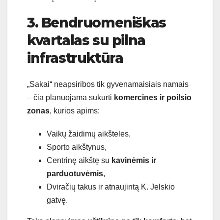
3. Bendruomeniškas
kvartalas su pilna
infrastruktūra
„Sakai“ neapsiribos tik gyvenamaisiais namais
– čia planuojama sukurti
komercines ir poilsio
zonas
, kurios apims:
Vaikų žaidimų aikšteles,
Sporto aikštynus,
Centrinę aikštę su
kavinėmis ir
parduotuvėmis
,
Dviračių takus ir atnaujintą K. Jelskio
gatvę.