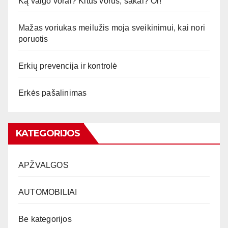
Ką valgo vorai? Kitus vorus, sakai? Oi!
Mažas voriukas meilužis moja sveikinimui, kai nori
poruotis
Erkių prevencija ir kontrolė
Erkės pašalinimas
KATEGORIJOS
APŽVALGOS
AUTOMOBILIAI
Be kategorijos