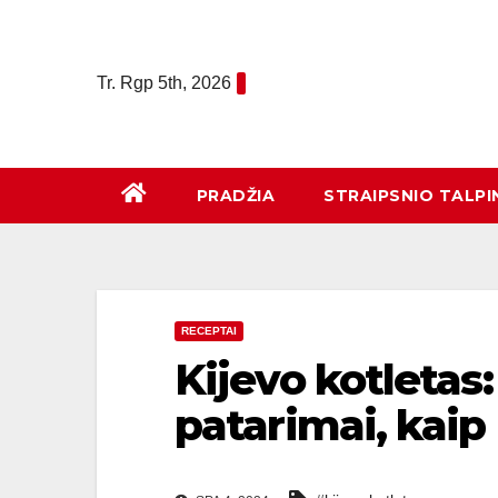
Eiti
prie
turinio
Tr. Rgp 5th, 2026
PRADŽIA
STRAIPSNIO TALPI
RECEPTAI
Kijevo kotletas:
patarimai, kaip