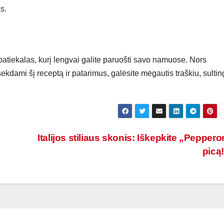
s.
s patiekalas, kurį lengvai galite paruošti savo namuose. Nors
ekdami šį receptą ir patarimus, galėsite mėgautis traškiu, sulti
Italijos stiliaus skonis: Iškepkite „Peppero
picą