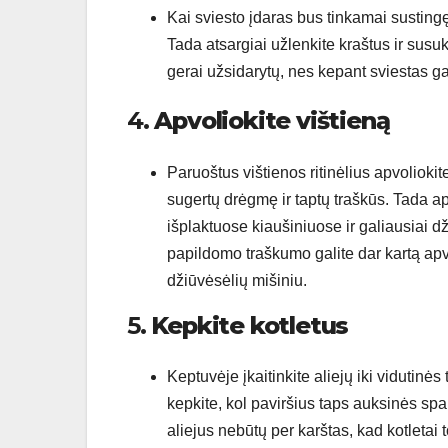
Kai sviesto įdaras bus tinkamai sustingę
Tada atsargiai užlenkite kraštus ir susukit
gerai užsidarytų, nes kepant sviestas gal
4.
Apvoliokite vištieną
Paruoštus vištienos ritinėlius apvoliokit
sugertų drėgmę ir taptų traškūs. Tada ap
išplaktuose kiaušiniuose ir galiausiai d
papildomo traškumo galite dar kartą apvo
džiūvėsėlių mišiniu.
5.
Kepkite kotletus
Keptuvėje įkaitinkite aliejų iki vidutinės 
kepkite, kol paviršius taps auksinės sp
aliejus nebūtų per karštas, kad kotletai t