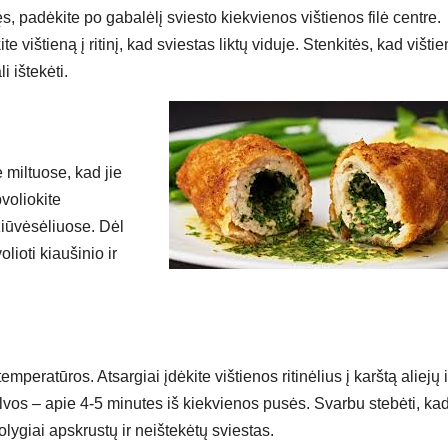
s, padėkite po gabalėlį sviesto kiekvienos vištienos filė centre.
e vištieną į ritinį, kad sviestas liktų viduje. Stenkitės, kad višti
i ištekėti.
e miltuose, kad jie
voliokite
žiūvėsėliuose. Dėl
lioti kiaušinio ir
temperatūros. Atsargiai įdėkite vištienos ritinėlius į karštą aliejų i
alvos – apie 4-5 minutes iš kiekvienos pusės. Svarbu stebėti, ka
olygiai apskrustų ir neištekėtų sviestas.