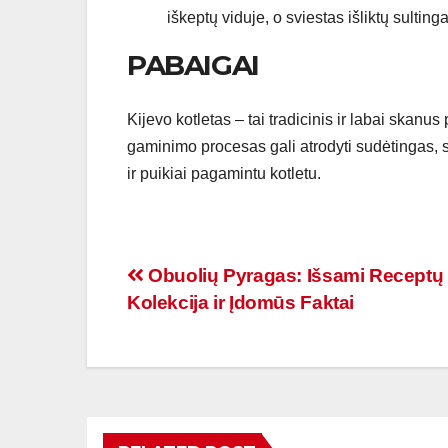
iškeptų viduje, o sviestas išliktų sultinga
PABAIGAI
Kijevo kotletas – tai tradicinis ir labai skanu
gaminimo procesas gali atrodyti sudėtingas, s
ir puikiai pagamintu kotletu.
Navigacija
Obuolių Pyragas: Išsami Receptų
Kolekcija ir Įdomūs Faktai
tarp
įrašų