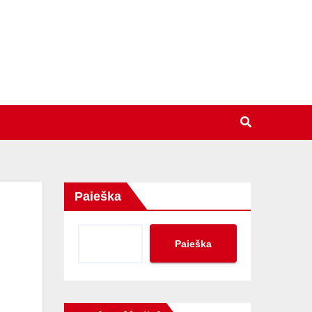
Paieška
Paieška