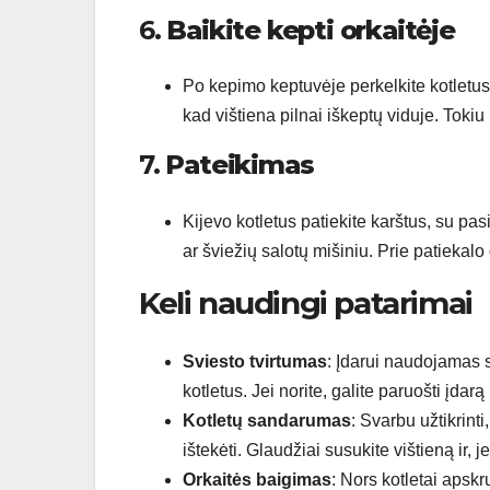
6.
Baikite kepti orkaitėje
Po kepimo keptuvėje perkelkite kotletus į
kad vištiena pilnai iškeptų viduje. Tokiu 
7.
Pateikimas
Kijevo kotletus patiekite karštus, su pa
ar šviežių salotų mišiniu. Prie patiekalo g
Keli naudingi patarimai
Sviesto tvirtumas
: Įdarui naudojamas s
kotletus. Jei norite, galite paruošti įdarą 
Kotletų sandarumas
: Svarbu užtikrint
ištekėti. Glaudžiai susukite vištieną ir, j
Orkaitės baigimas
: Nors kotletai apskr