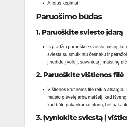
Aliejus kepimui
Paruošimo būdas
1.
Paruoškite sviesto įdarą
Iš pradžių paruoškite sviesto mišinį, k
sviestą su smulkintu česnaku ir petražolė
į nedidelį volelį, suvyniotą į maistinę plėv
2.
Paruoškite vištienos filė
Vištienos krūtinėlės filė reikia atsargia
maisto plėvelę arba maišelį, kad išveng
kad būtų pakankamai plona, bet pakanka
3.
Įvyniokite sviestą į višti