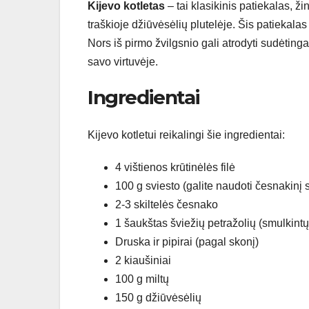
Kijevo kotletas
– tai klasikinis patiekalas, ž
traškioje džiūvėsėlių plutelėje. Šis patiekal
Nors iš pirmo žvilgsnio gali atrodyti sudėtinga
savo virtuvėje.
Ingredientai
Kijevo kotletui reikalingi šie ingredientai:
4 vištienos krūtinėlės filė
100 g sviesto (galite naudoti česnakinį 
2-3 skiltelės česnako
1 šaukštas šviežių petražolių (smulkintų
Druska ir pipirai (pagal skonį)
2 kiaušiniai
100 g miltų
150 g džiūvėsėlių