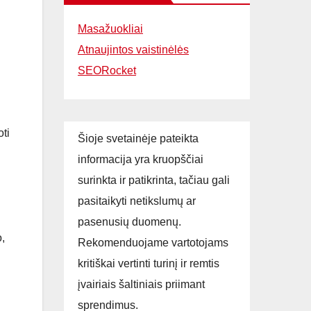
Masažuokliai
Atnaujintos vaistinėlės
SEORocket
oti
Šioje svetainėje pateikta
informacija yra kruopščiai
surinkta ir patikrinta, tačiau gali
pasitaikyti netikslumų ar
pasenusių duomenų.
,
Rekomenduojame vartotojams
kritiškai vertinti turinį ir remtis
įvairiais šaltiniais priimant
sprendimus.