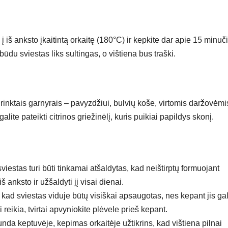
 iš anksto įkaitintą orkaitę (180°C) ir kepkite dar apie 15 minuči
būdu sviestas liks sultingas, o vištiena bus traški.
sirinktais garnyrais – pavyzdžiui, bulvių koše, virtomis daržovėmi
alite pateikti citrinos griežinėlį, kuris puikiai papildys skonį.
viestas turi būti tinkamai atšaldytas, kad neištirptų formuojant
iš anksto ir užšaldyti jį visai dienai.
i, kad sviestas viduje būtų visiškai apsaugotas, nes kepant jis gal
ei reikia, tvirtai apvyniokite plėvele prieš kepant.
unda keptuvėje, kepimas orkaitėje užtikrins, kad vištiena pilnai