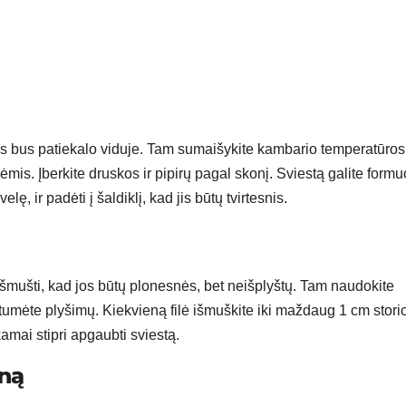
uris bus patiekalo viduje. Tam sumaišykite kambario temperatūros
mis. Įberkite druskos ir pipirų pagal skonį. Sviestą galite formu
elę, ir padėti į šaldiklį, kad jis būtų tvirtesnis.
i išmušti, kad jos būtų plonesnės, bet neišplyštų. Tam naudokite
tumėte plyšimų. Kiekvieną filė išmuškite iki maždaug 1 cm storio
mai stipri apgaubti sviestą.
eną