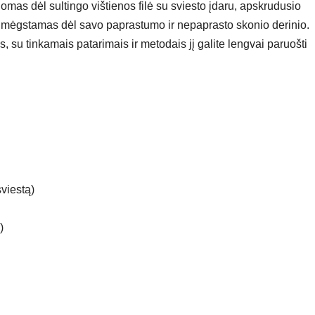
inomas dėl sultingo vištienos filė su sviesto įdaru, apskrudusio
as mėgstamas dėl savo paprastumo ir nepaprasto skonio derinio.
s, su tinkamais patarimais ir metodais jį galite lengvai paruošti
sviestą)
)