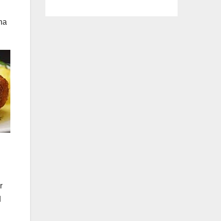
ena
r
d