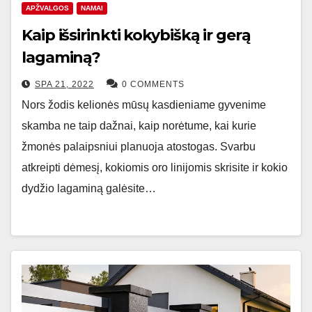
APŽVALGOS
NAMAI
Kaip išsirinkti kokybišką ir gerą
lagaminą?
SPA 21, 2022
0 COMMENTS
Nors žodis kelionės mūsų kasdieniame gyvenime
skamba ne taip dažnai, kaip norėtume, kai kurie
žmonės palaipsniui planuoja atostogas. Svarbu
atkreipti dėmesį, kokiomis oro linijomis skrisite ir kokio
dydžio lagaminą galėsite…