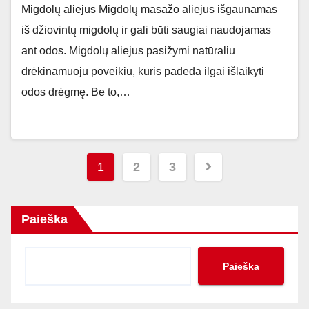
Migdolų aliejus Migdolų masažo aliejus išgaunamas
iš džiovintų migdolų ir gali būti saugiai naudojamas
ant odos. Migdolų aliejus pasižymi natūraliu
drėkinamuoju poveikiu, kuris padeda ilgai išlaikyti
odos drėgmę. Be to,…
Įrašų
1
2
3
puslapiavimas
Paieška
Paieška