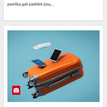
paiešką gali padidėti jūsų…