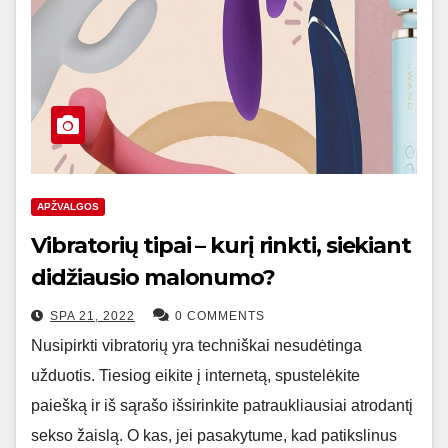
APŽVALGOS
Vibratorių tipai – kurį rinkti, siekiant
didžiausio malonumo?
SPA 21, 2022
0 COMMENTS
Nusipirkti vibratorių yra techniškai nesudėtinga
užduotis. Tiesiog eikite į internetą, spustelėkite
paiešką ir iš sąrašo išsirinkite patraukliausiai atrodantį
sekso žaislą. O kas, jei pasakytume, kad patikslinus