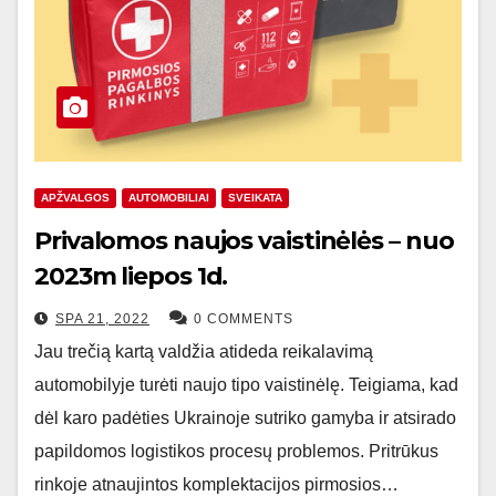
APŽVALGOS
AUTOMOBILIAI
SVEIKATA
Privalomos naujos vaistinėlės – nuo
2023m liepos 1d.
SPA 21, 2022
0 COMMENTS
Jau trečią kartą valdžia atideda reikalavimą
automobilyje turėti naujo tipo vaistinėlę. Teigiama, kad
dėl karo padėties Ukrainoje sutriko gamyba ir atsirado
papildomos logistikos procesų problemos. Pritrūkus
rinkoje atnaujintos komplektacijos pirmosios…