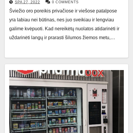
SPA 27, 2022
0 COMMENTS
Šviežio oro poreikis privačiose ir viešose patalpose
yra labiau nei būtinas, nes juo sveikiau ir lengviau
galime kvėpuoti. Kad nereikėtų nuolatos atidarinėti ir
uždarinėti langų ir prarasti šilumos žiemos metu,…