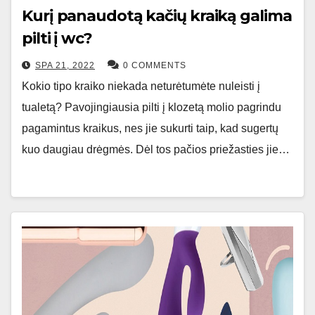
Kurį panaudotą kačių kraiką galima
pilti į wc?
SPA 21, 2022
0 COMMENTS
Kokio tipo kraiko niekada neturėtumėte nuleisti į
tualetą? Pavojingiausia pilti į klozetą molio pagrindu
pagamintus kraikus, nes jie sukurti taip, kad sugertų
kuo daugiau drėgmės. Dėl tos pačios priežasties jie…