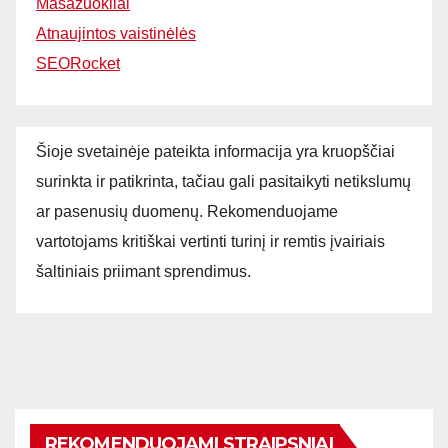
Masažuokliai
Atnaujintos vaistinėlės
SEORocket
Šioje svetainėje pateikta informacija yra kruopščiai
surinkta ir patikrinta, tačiau gali pasitaikyti netikslumų
ar pasenusių duomenų. Rekomenduojame
vartotojams kritiškai vertinti turinį ir remtis įvairiais
šaltiniais priimant sprendimus.
REKOMENDUOJAMI STRAIPSNIAI